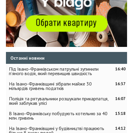
Останні новини
Під Івано-Франківськом патрульні зупинили
16:40
п’яного водія, який перевищив швидкість
На Івано-Франківщині зібрали майже 30
16:37
мільярдів гривень податків
Поліція та рятувальники розшукали прикарпатця,
16:07
який заблукав улісі
В Івано-Франківську побудують котельню за 40
15:18
млн. гривень
На Івано-Франківщині у будівництві працюють
14:12
більше 8 тисяч людей