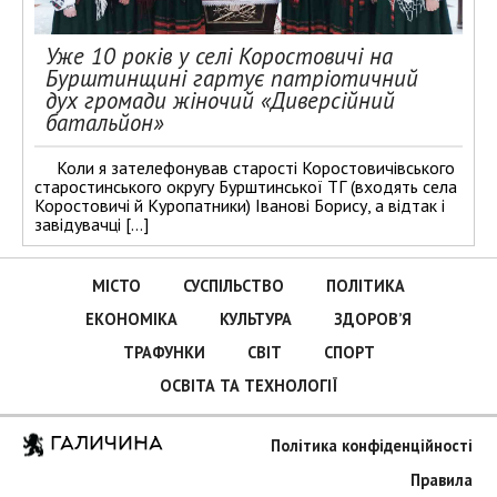
Уже 10 років у селі Коростовичі на
Бурштинщині гартує патріотичний
дух громади жіночий «Диверсійний
батальйон»
Коли я зателефонував старості Коростовичівського
старостинського округу Бурштинської ТГ (входять села
Коростовичі й Куропатники) Іванові Борису, а відтак і
завідувачці […]
МІСТО
СУСПІЛЬСТВО
ПОЛІТИКА
ЕКОНОМІКА
КУЛЬТУРА
ЗДОРОВ’Я
ТРАФУНКИ
СВІТ
СПОРТ
ОСВІТА ТА ТЕХНОЛОГІЇ
ГАЛИЧИНА
Політика конфіденційності
Правила