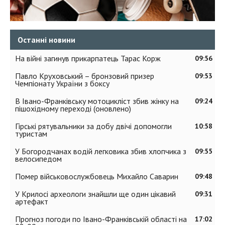
Останні новини
На війні загинув прикарпатець Тарас Корж
09:56
Павло Круховський – бронзовий призер
09:53
Чемпіонату України з боксу
В Івано-Франківську мотоцикліст збив жінку на
09:24
пішохідному переході (оновлено)
Гірські рятувальники за добу двічі допомогли
10:58
туристам
У Богородчанах водій легковика збив хлопчика з
09:55
велосипедом
Помер військовослужбовець Михайло Саварин
09:48
У Крилосі археологи знайшли ще один цікавий
09:31
артефакт
Прогноз погоди по Івано-Франківській області на
17:02