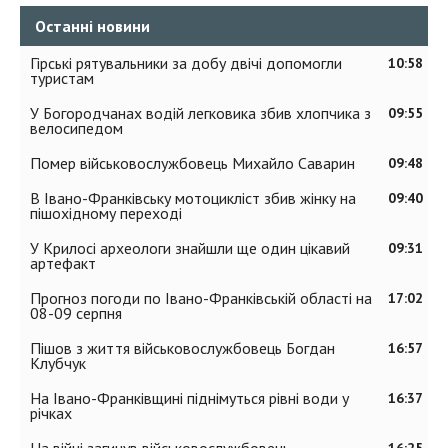
Останні новини
Гірські рятувальники за добу двічі допомогли
10:58
туристам
У Богородчанах водій легковика збив хлопчика з
09:55
велосипедом
Помер військовослужбовець Михайло Саварин
09:48
В Івано-Франківську мотоцикліст збив жінку на
09:40
пішохідному переході
У Крилосі археологи знайшли ще один цікавий
09:31
артефакт
Прогноз погоди по Івано-Франківській області на
17:02
08-09 серпня
Пішов з життя військовослужбовець Богдан
16:57
Клубчук
На Івано-Франківщині піднімуться рівні води у
16:37
річках