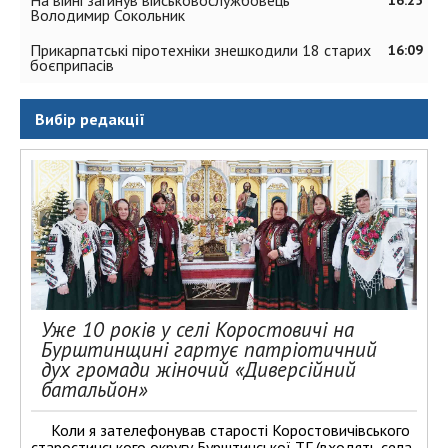
На війні загинув військовослужбовець
16:25
Володимир Сокольник
Прикарпатські піротехніки знешкодили 18 старих
16:09
боєприпасів
Вибір редакції
Уже 10 років у селі Коростовичі на
Бурштинщині гартує патріотичний
дух громади жіночий «Диверсійний
батальйон»
Коли я зателефонував старості Коростовичівського
старостинського округу Бурштинської ТГ (входять села