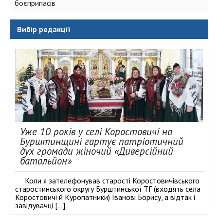
боєприпасів
Вибір редакції
Уже 10 років у селі Коростовичі на
Бурштинщині гартує патріотичний
дух громади жіночий «Диверсійний
батальйон»
Коли я зателефонував старості Коростовичівського
старостинського округу Бурштинської ТГ (входять села
Коростовичі й Куропатники) Іванові Борису, а відтак і
завідувачці […]