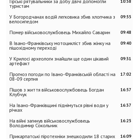
Гірські рятувальники за добу двічі допомогли
10:58
туристам
У Богородчанах водій легковика збив хлопчика з
09:55
велосипедом
Помер військовослужбовець Михайло Саварин
09:48
В Івано-Франківську мотоцикліст збив жінку на
09:40
пішохідному переході
У Крилосі археологи знайшли ще один цікавий
09:31
артефакт
Прогноз погоди по Івано-Франківській області на
17:02
08-09 серпня
Пішов з життя військовослужбовець Богдан
16:57
Клубчук
На Івано-Франківщині піднімуться рівні води у
16:37
річках
На війні загинув військовослужбовець
16:25
Володимир Сокольник
Прикарпатські піротехніки знешкодили 18 старих
16:09