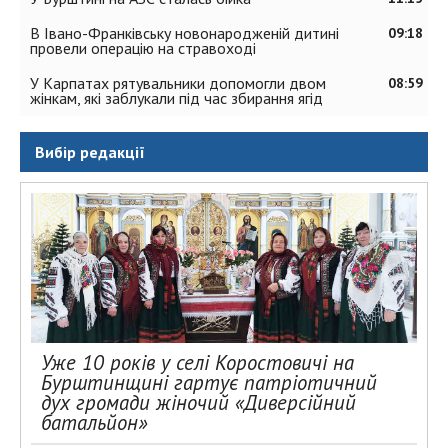
В Івано-Франківську новонародженій дитині
09:18
провели операцію на стравоході
У Карпатах рятувальники допомогли двом
08:59
жінкам, які заблукали під час збирання ягід
Вибір редакції
Уже 10 років у селі Коростовичі на
Бурштинщині гартує патріотичний
дух громади жіночий «Диверсійний
батальйон»