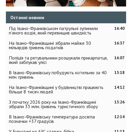
Останні новини
Під Івано-Франківськом патрульні зупинили
16:40
п’яного водія, який перевищив швидкість
На Івано-Франківщині зібрали майже 30
16:37
мільярдів гривень податків
Поліція та рятувальники розшукали прикарпатця,
16:07
який заблукав улісі
В Івано-Франківську побудують котельню за 40
15:18
млн. гривень
На Івано-Франківщині у будівництві працюють
14:12
більше 8 тисяч людей
З початку 2026 року на Івано-Франківщині
13:26
зібрали 33 млн. гривень туристичного збору
В Івано-Франківську температура досягла
12:14
позначки +37 градусів
У Бурштині на АЗС сталась бійка
11:15