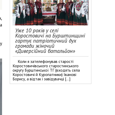
,
а
Уже 10 років у селі
Коростовичі на Бурштинщині
гартує патріотичний дух
у
громади жіночий
«Диверсійний батальйон»
Коли я зателефонував старості
Коростовичівського старостинського
округу Бурштинської ТГ (входять села
Коростовичі й Куропатники) Іванові
Борису, а відтак і завідувачці […]