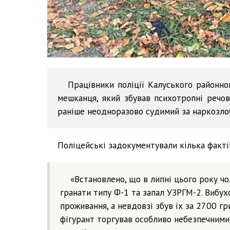
Працівники поліції Калуського районно
мешканця, який збував психотропні речов
раніше неодноразово судимий за наркозло
Поліцейські задокументували кілька факті
«Встановлено, що в липні цього року ч
гранати типу Ф-1 та запал УЗРГМ-2. Вибух
проживання, а невдовзі збув їх за 2700 гри
фігурант торгував особливо небезпечними