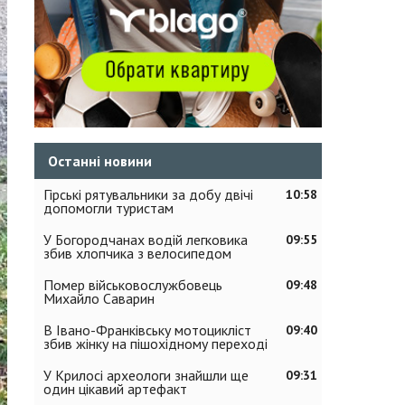
Останні новини
Гірські рятувальники за добу двічі
10:58
допомогли туристам
У Богородчанах водій легковика
09:55
збив хлопчика з велосипедом
Помер військовослужбовець
09:48
Михайло Саварин
В Івано-Франківську мотоцикліст
09:40
збив жінку на пішохідному переході
У Крилосі археологи знайшли ще
09:31
один цікавий артефакт