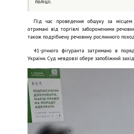
поліції.
Під час проведення обшуку за місцем 
отримані від торгівлі забороненими речови
також подрібнену речовину рослинного поход
41-річного фігуранта затримано в поря
України. Суд невдовзі обере запобіжний захі