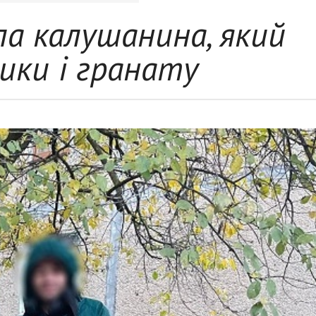
ла калушанина, який
ики і гранату