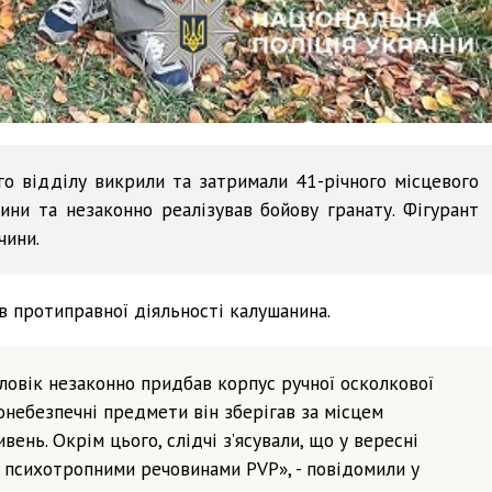
го відділу викрили та затримали 41-річного місцевого
ини та незаконно реалізував бойову гранату. Фігурант
чини.
в протиправної діяльності калушанина.
оловік незаконно придбав корпус ручної осколкової
онебезпечні предмети він зберігав за місцем
вень. Окрім цього, слідчі з’ясували, що у вересні
 психотропними речовинами PVP», - повідомили у