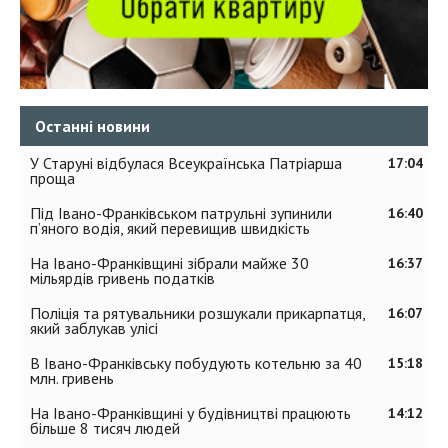
Останні новини
У Старуні відбулася Всеукраїнська Патріарша
17:04
проща
Під Івано-Франківськом патрульні зупинили
16:40
п’яного водія, який перевищив швидкість
На Івано-Франківщині зібрали майже 30
16:37
мільярдів гривень податків
Поліція та рятувальники розшукали прикарпатця,
16:07
який заблукав улісі
В Івано-Франківську побудують котельню за 40
15:18
млн. гривень
На Івано-Франківщині у будівництві працюють
14:12
більше 8 тисяч людей