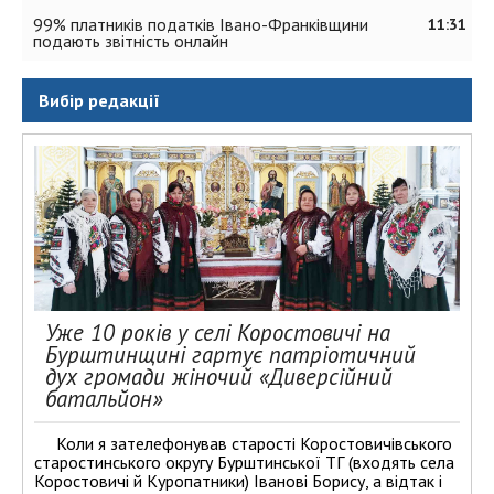
99% платників податків Івано-Франківщини
11:31
подають звітність онлайн
Вибір редакції
Уже 10 років у селі Коростовичі на
Бурштинщині гартує патріотичний
дух громади жіночий «Диверсійний
батальйон»
Коли я зателефонував старості Коростовичівського
старостинського округу Бурштинської ТГ (входять села
Коростовичі й Куропатники) Іванові Борису, а відтак і