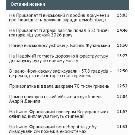
Останні новини
На Прикарпатті військовий підробив документи
15:05
про інвалідність дружини заради демобілізації
На Прикарпатті аграрії засіяли понад 353 тисячі
14:46
гектарів під урожай 2026 року
Помер військовослужбовець Василь Жупанський
13:30
На Надрічній готують дорожню інфраструктуру
13:27
до запуску руху по новому мосту
В Івано-Франківську зафіксували +37,8 градусів –
12:50
це рекорд за всю історію спостережень
Прикарпатка віддала шахраям 70 тисяч гривень
12:32
Помер прикарпатський військовослужбовець
12:04
Андрій Данилів
На Івано-Франківщині призерам Всеукраїнських
11:57
олімпіад виплачуватимуть стипендії
На Івано-Франківщині вогнеборці за добу
11:33
ліквідували сім пожеж в екосистемах