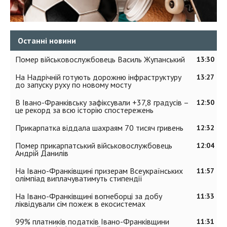
Останні новини
Помер військовослужбовець Василь Жупанський
13:30
На Надрічній готують дорожню інфраструктуру
13:27
до запуску руху по новому мосту
В Івано-Франківську зафіксували +37,8 градусів –
12:50
це рекорд за всю історію спостережень
Прикарпатка віддала шахраям 70 тисяч гривень
12:32
Помер прикарпатський військовослужбовець
12:04
Андрій Данилів
На Івано-Франківщині призерам Всеукраїнських
11:57
олімпіад виплачуватимуть стипендії
На Івано-Франківщині вогнеборці за добу
11:33
ліквідували сім пожеж в екосистемах
99% платників податків Івано-Франківщини
11:31