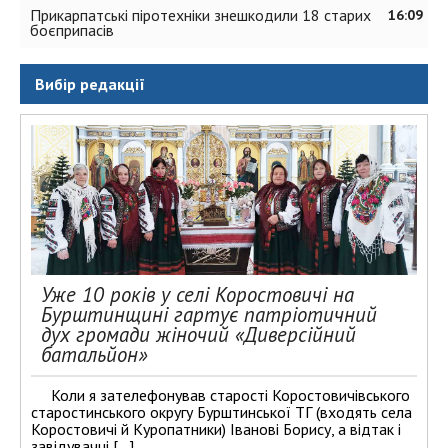
Прикарпатські піротехніки знешкодили 18 старих
16:09
боєприпасів
Вибір редакції
Уже 10 років у селі Коростовичі на
Бурштинщині гартує патріотичний
дух громади жіночий «Диверсійний
батальйон»
Коли я зателефонував старості Коростовичівського
старостинського округу Бурштинської ТГ (входять села
Коростовичі й Куропатники) Іванові Борису, а відтак і
завідувачці […]