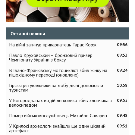
Останні новини
На війні загинув прикарпатець Тарас Корж
09:56
Павло Круховський – бронзовий призер
09:53
Чемпіонату України з боксу
В Івано-Франківську мотоцикліст збив жінку на
09:24
пішохідному переході (оновлено)
Гірські рятувальники за добу двічі допомогли
10:58
туристам
У Богородчанах водій легковика збив хлопчика з
09:55
велосипедом
Помер військовослужбовець Михайло Саварин
09:48
У Крилосі археологи знайшли ще один цікавий
09:31
артефакт