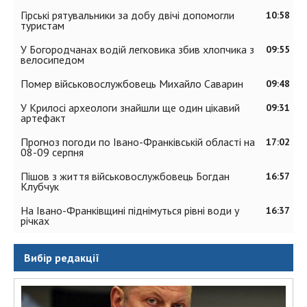
Гірські рятувальники за добу двічі допомогли
10:58
туристам
У Богородчанах водій легковика збив хлопчика з
09:55
велосипедом
Помер військовослужбовець Михайло Саварин
09:48
У Крилосі археологи знайшли ще один цікавий
09:31
артефакт
Прогноз погоди по Івано-Франківській області на
17:02
08-09 серпня
Пішов з життя військовослужбовець Богдан
16:57
Клубчук
На Івано-Франківщині піднімуться рівні води у
16:37
річках
Вибір редакції