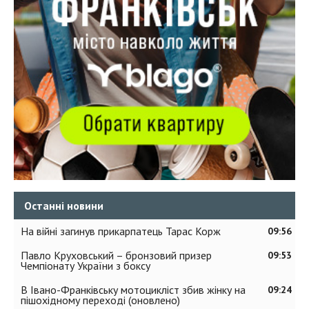
Останні новини
На війні загинув прикарпатець Тарас Корж
09:56
Павло Круховський – бронзовий призер
09:53
Чемпіонату України з боксу
В Івано-Франківську мотоцикліст збив жінку на
09:24
пішохідному переході (оновлено)