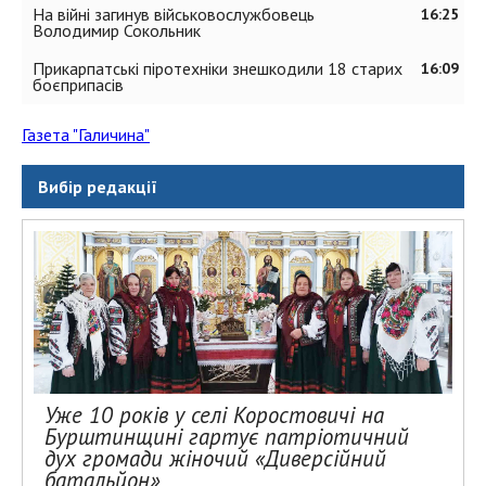
На війні загинув військовослужбовець
16:25
Володимир Сокольник
Прикарпатські піротехніки знешкодили 18 старих
16:09
боєприпасів
Газета "Галичина"
Вибір редакції
Уже 10 років у селі Коростовичі на
Бурштинщині гартує патріотичний
дух громади жіночий «Диверсійний
батальйон»