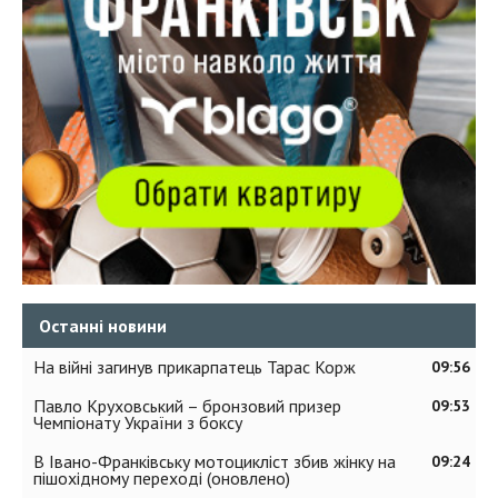
Останні новини
На війні загинув прикарпатець Тарас Корж
09:56
Павло Круховський – бронзовий призер
09:53
Чемпіонату України з боксу
В Івано-Франківську мотоцикліст збив жінку на
09:24
пішохідному переході (оновлено)