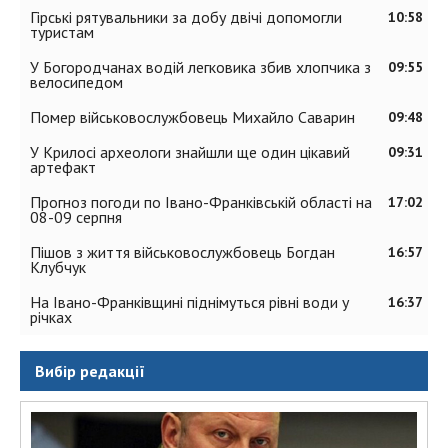
Гірські рятувальники за добу двічі допомогли
10:58
туристам
У Богородчанах водій легковика збив хлопчика з
09:55
велосипедом
Помер військовослужбовець Михайло Саварин
09:48
У Крилосі археологи знайшли ще один цікавий
09:31
артефакт
Прогноз погоди по Івано-Франківській області на
17:02
08-09 серпня
Пішов з життя військовослужбовець Богдан
16:57
Клубчук
На Івано-Франківщині піднімуться рівні води у
16:37
річках
Вибір редакції