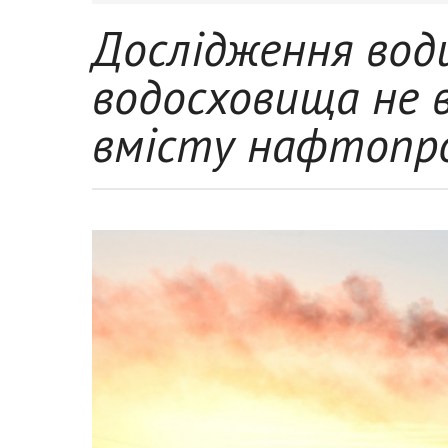
Дослідження вод
водосховища не 
вмісту нафтопр