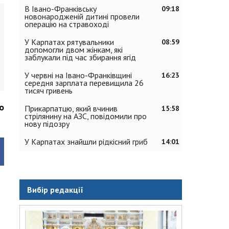
В Івано-Франківську
09:18
новонародженій дитині провели
операцію на стравоході
У Карпатах рятувальники
08:59
допомогли двом жінкам, які
заблукали під час збирання ягід
У червні на Івано-Франківщині
16:23
середня зарплата перевищила 26
тисяч гривень
о
Прикарпатцю, який вчинив
15:58
стрілянину на АЗС, повідомили про
нову підозру
У Карпатах знайшли рідкісний гриб
14:01
Вибір редакції