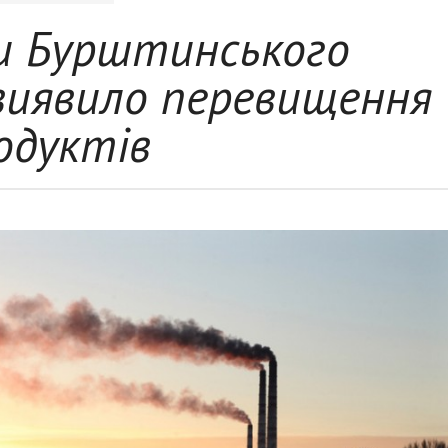
и Бурштинського
виявило перевищення
одуктів