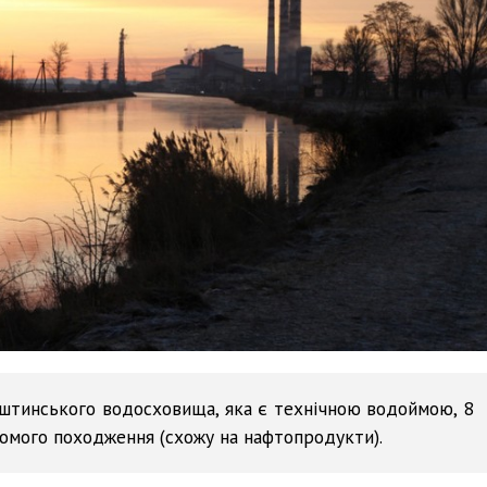
рштинського водосховища, яка є технічною водоймою, 8
домого походження (схожу на нафтопродукти).