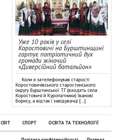
Уже 10 років у селі
Коростовичі на Бурштинщині
гартує патріотичний дух
громади жіночий
«Диверсійний батальйон»
Коли я зателефонував старості
Коростовичівського старостинського
округу Бурштинської ТГ (входять села
Коростовичі й Куропатники) Іванові
Борису, а відтак і завідувачці […]
СВІТ
СПОРТ
ОСВІТА ТА ТЕХНОЛОГІЇ
Політика конфіденційності
Правила