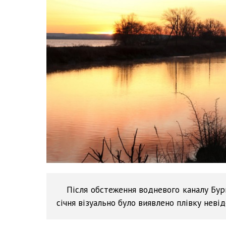
Після обстеження водневого каналу Бу
січня візуально було виявлено плівку неві