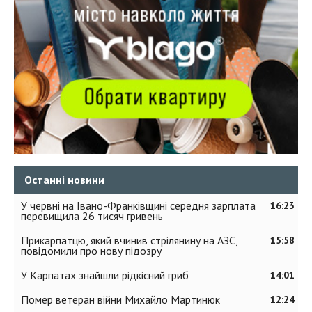
Останні новини
У червні на Івано-Франківщині середня зарплата
16:23
перевищила 26 тисяч гривень
Прикарпатцю, який вчинив стрілянину на АЗС,
15:58
повідомили про нову підозру
У Карпатах знайшли рідкісний гриб
14:01
Помер ветеран війни Михайло Мартинюк
12:24