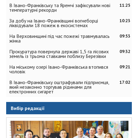
В Івано-Франківську та Яремчі зафіксували нові
11:25
температурні рекорди
За добу на Івано-Франківщині вогнеборці
10:23
ліквідували 18 пожеж в екосистемах
На Верховинщині під час пожежі травмувалась
09:53
жінка
Прокуратура повернула державі 1,5 га лісових
09:32
земель із трьома ставками поблизу Березівки
На міському озері Івано-Франківська втопився
09:21
чоловік
В Івано-Франківську оштрафували підприємця,
17:02
який незаконно торгував рідинами для
електронних сигарет
Вибір редакції