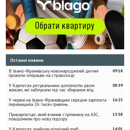
Останні новини
В Івано-Франківську новонародженій дитині
09:18
провели операцію на стравоході
У Карпатах рятувальники допомогли двом
08:59
жінкам, які заблукали під час збирання ягід
У червні на Івано-Франківщині середня зарплата
16:23
перевищила 26 тисяч гривень
Прикарпатцю, який вчинив стрілянину на АЗС,
15:58
повідомили про нову підозру
У Карпатах знайшли рідкісний гриб
14:01