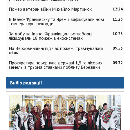
Помер ветеран війни Михайло Мартинюк
12:24
В Івано-Франківську та Яремчі зафіксували нові
11:25
температурні рекорди
За добу на Івано-Франківщині вогнеборці
10:23
ліквідували 18 пожеж в екосистемах
На Верховинщині під час пожежі травмувалась
09:53
жінка
Прокуратура повернула державі 1,5 га лісових
09:32
земель із трьома ставками поблизу Березівки
Вибір редакції