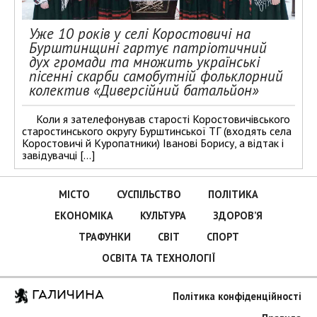
Уже 10 років у селі Коростовичі на
Бурштинщині гартує патріотичний
дух громади та множить українські
пісенні скарби самобутній фольклорний
колектив «Диверсійний батальйон»
Коли я зателефонував старості Коростовичівського
старостинського округу Бурштинської ТГ (входять села
Коростовичі й Куропатники) Іванові Борису, а відтак і
завідувачці […]
МІСТО
СУСПІЛЬСТВО
ПОЛІТИКА
ЕКОНОМІКА
КУЛЬТУРА
ЗДОРОВ’Я
ТРАФУНКИ
СВІТ
СПОРТ
ОСВІТА ТА ТЕХНОЛОГІЇ
ГАЛИЧИНА
Політика конфіденційності