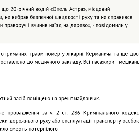
, що 20-річний водій «Опель Астра», місцевий
и, не вибрав безпечної швидкості руху та не справився
ги праворуч і вчинив наїзд на дерево», - повідомили у
д отриманих травм помер у лікарні. Керманича та ще дво
доставлено до медичного закладу. Всі пасажири - мешканц
ртний засіб поміщено на арештмайданчик.
не провадження за ч. 2 ст. 286 Кримінального кодекс
еки дорожнього руху або експлуатації транспорту особою
ило смерть потерпілого.