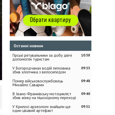
Останні новини
Гірські рятувальники за добу двічі
10:58
допомогли туристам
У Богородчанах водій легковика
09:55
збив хлопчика з велосипедом
Помер військовослужбовець
09:48
Михайло Саварин
В Івано-Франківську мотоцикліст
09:40
збив жінку на пішохідному переході
У Крилосі археологи знайшли ще
09:31
один цікавий артефакт