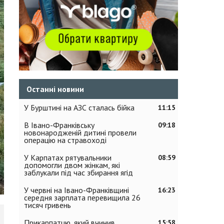
Останні новини
У Бурштині на АЗС сталась бійка
11:15
В Івано-Франківську
09:18
новонародженій дитині провели
операцію на стравоході
У Карпатах рятувальники
08:59
допомогли двом жінкам, які
заблукали під час збирання ягід
У червні на Івано-Франківщині
16:23
середня зарплата перевищила 26
тисяч гривень
Прикарпатцю, який вчинив
15:58