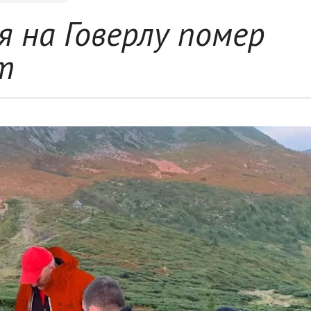
я на Говерлу помер
т