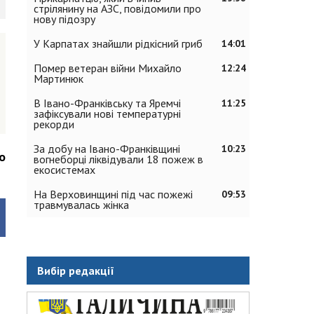
стрілянину на АЗС, повідомили про
нову підозру
У Карпатах знайшли рідкісний гриб
14:01
Помер ветеран війни Михайло
12:24
Мартинюк
В Івано-Франківську та Яремчі
11:25
зафіксували нові температурні
рекорди
За добу на Івано-Франківщині
10:23
о
вогнеборці ліквідували 18 пожеж в
екосистемах
На Верховинщині під час пожежі
09:53
травмувалась жінка
Вибір редакції