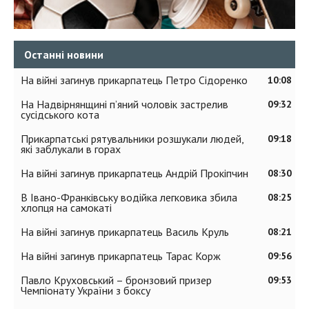
Останні новини
На війні загинув прикарпатець Петро Сідоренко
10:08
На Надвірнянщині п’яний чоловік застрелив
09:32
сусідського кота
Прикарпатські рятувальники розшукали людей,
09:18
які заблукали в горах
На війні загинув прикарпатець Андрій Прокіпчин
08:30
В Івано-Франківську водійка легковика збила
08:25
хлопця на самокаті
На війні загинув прикарпатець Василь Круль
08:21
На війні загинув прикарпатець Тарас Корж
09:56
Павло Круховський – бронзовий призер
09:53
Чемпіонату України з боксу