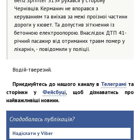
Benz Sprinter 313» рухався у сторону
Чернівців. Керманич не впорався з
керуванням та виїхав за межі проїзної частини
дороги у кювет. Та допустив зіткнення із
бетонною електроопорою. Внаслідок ДТП 41-
річний пасажир від отриманих травм помер у
лікарні», - повідомили у поліції.
Водій-тверезий.
Приєднуйтесь до нашого каналу в
Телеграмі
та
сторінки у
Фейсбуці
, щоб дізнаватись про
найважливіші новини.
Сподобалась публікація?
Надіслати у Viber