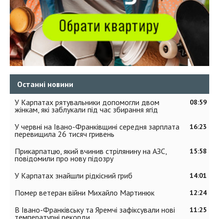
Останні новини
У Карпатах рятувальники допомогли двом
08:59
жінкам, які заблукали під час збирання ягід
У червні на Івано-Франківщині середня зарплата
16:23
перевищила 26 тисяч гривень
Прикарпатцю, який вчинив стрілянину на АЗС,
15:58
повідомили про нову підозру
У Карпатах знайшли рідкісний гриб
14:01
Помер ветеран війни Михайло Мартинюк
12:24
В Івано-Франківську та Яремчі зафіксували нові
11:25
температурні рекорди