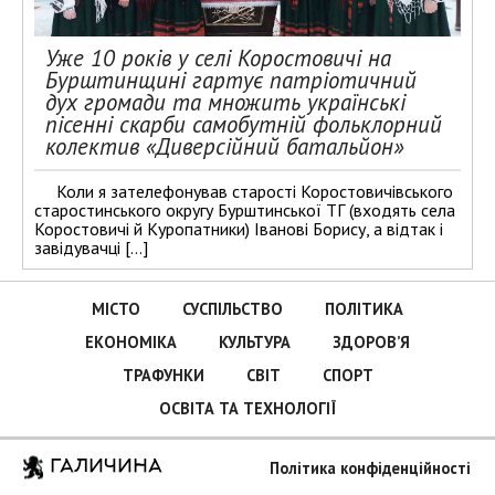
Уже 10 років у селі Коростовичі на
Бурштинщині гартує патріотичний
дух громади та множить українські
пісенні скарби самобутній фольклорний
колектив «Диверсійний батальйон»
Коли я зателефонував старості Коростовичівського
старостинського округу Бурштинської ТГ (входять села
Коростовичі й Куропатники) Іванові Борису, а відтак і
завідувачці […]
МІСТО
СУСПІЛЬСТВО
ПОЛІТИКА
ЕКОНОМІКА
КУЛЬТУРА
ЗДОРОВ’Я
ТРАФУНКИ
СВІТ
СПОРТ
ОСВІТА ТА ТЕХНОЛОГІЇ
ГАЛИЧИНА
Політика конфіденційності