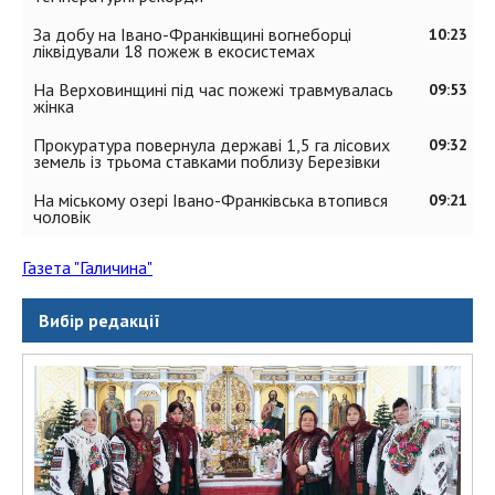
За добу на Івано-Франківщині вогнеборці
10:23
ліквідували 18 пожеж в екосистемах
На Верховинщині під час пожежі травмувалась
09:53
жінка
Прокуратура повернула державі 1,5 га лісових
09:32
земель із трьома ставками поблизу Березівки
На міському озері Івано-Франківська втопився
09:21
чоловік
Газета "Галичина"
Вибір редакції