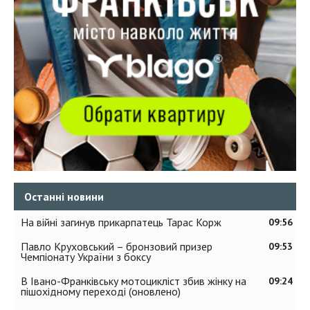
Останні новини
На війні загинув прикарпатець Тарас Корж
09:56
Павло Круховський – бронзовий призер
09:53
Чемпіонату України з боксу
В Івано-Франківську мотоцикліст збив жінку на
09:24
пішохідному переході (оновлено)