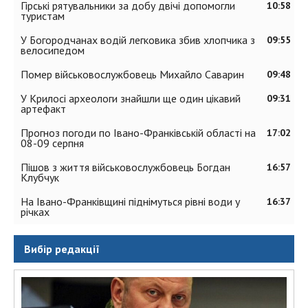
Гірські рятувальники за добу двічі допомогли
10:58
туристам
У Богородчанах водій легковика збив хлопчика з
09:55
велосипедом
Помер військовослужбовець Михайло Саварин
09:48
У Крилосі археологи знайшли ще один цікавий
09:31
артефакт
Прогноз погоди по Івано-Франківській області на
17:02
08-09 серпня
Пішов з життя військовослужбовець Богдан
16:57
Клубчук
На Івано-Франківщині піднімуться рівні води у
16:37
річках
Вибір редакції