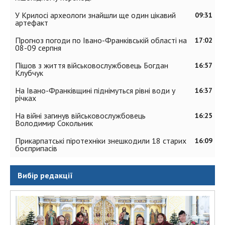
У Крилосі археологи знайшли ще один цікавий
09:31
артефакт
Прогноз погоди по Івано-Франківській області на
17:02
08-09 серпня
Пішов з життя військовослужбовець Богдан
16:57
Клубчук
На Івано-Франківщині піднімуться рівні води у
16:37
річках
На війні загинув військовослужбовець
16:25
Володимир Сокольник
Прикарпатські піротехніки знешкодили 18 старих
16:09
боєприпасів
Вибір редакції