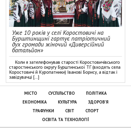
Уже 10 років у селі Коростовичі на
Бурштинщині гартує патріотичний
дух громади жіночий «Диверсійний
батальйон»
Коли я зателефонував старості Коростовичівського
старостинського округу Бурштинської ТГ (входять села
Коростовичі й Куропатники) Іванові Борису, а відтак і
завідувачці […]
МІСТО
СУСПІЛЬСТВО
ПОЛІТИКА
ЕКОНОМІКА
КУЛЬТУРА
ЗДОРОВ’Я
ТРАФУНКИ
СВІТ
СПОРТ
ОСВІТА ТА ТЕХНОЛОГІЇ