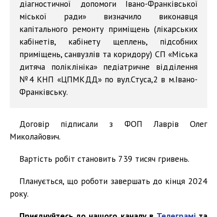
діагностичної допомоги Івано-Франківської
міської ради» визначило виконавця
капітального ремонту приміщень (лікарських
кабінетів, кабінету щеплень, підсобних
приміщень, санвузлів та коридору) СП «Міська
дитяча поліклініка» педіатричне відділення
№4 КНП «ЦПМКДД» по вул.Стуса,2 в м.Івано-
Франківську.
Договір підписали з ФОП Лаврів Олег
Миколайович.
Вартість робіт становить 739 тисяч гривень.
Планується, що роботи завершать до кінця 2024
року.
Приєднуйтесь до нашого каналу в
Телеграмі
та