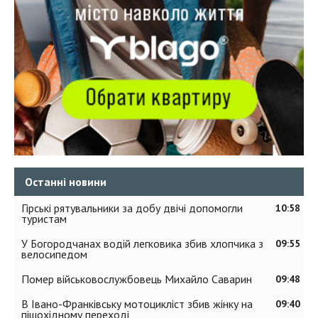
Останні новини
Гірські рятувальники за добу двічі допомогли
10:58
туристам
У Богородчанах водій легковика збив хлопчика з
09:55
велосипедом
Помер військовослужбовець Михайло Саварин
09:48
В Івано-Франківську мотоцикліст збив жінку на
09:40
пішохідному переході