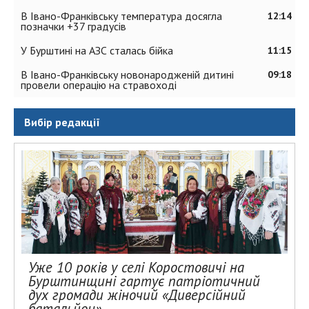
В Івано-Франківську температура досягла
12:14
позначки +37 градусів
У Бурштині на АЗС сталась бійка
11:15
В Івано-Франківську новонародженій дитині
09:18
провели операцію на стравоході
Вибір редакції
Уже 10 років у селі Коростовичі на
Бурштинщині гартує патріотичний
дух громади жіночий «Диверсійний
батальйон»