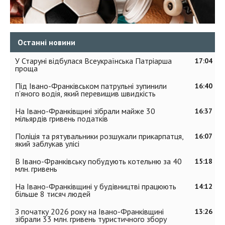
Останні новини
У Старуні відбулася Всеукраїнська Патріарша
17:04
проща
Під Івано-Франківськом патрульні зупинили
16:40
п’яного водія, який перевищив швидкість
На Івано-Франківщині зібрали майже 30
16:37
мільярдів гривень податків
Поліція та рятувальники розшукали прикарпатця,
16:07
який заблукав улісі
В Івано-Франківську побудують котельню за 40
15:18
млн. гривень
На Івано-Франківщині у будівництві працюють
14:12
більше 8 тисяч людей
З початку 2026 року на Івано-Франківщині
13:26
зібрали 33 млн. гривень туристичного збору