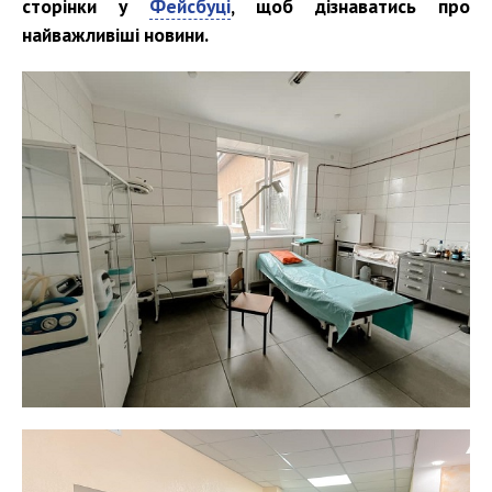
сторінки у
Фейсбуці
, щоб дізнаватись про
найважливіші новини.