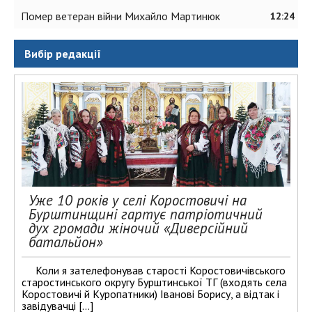
Помер ветеран війни Михайло Мартинюк
12:24
Вибір редакції
Уже 10 років у селі Коростовичі на
Бурштинщині гартує патріотичний
дух громади жіночий «Диверсійний
батальйон»
Коли я зателефонував старості Коростовичівського
старостинського округу Бурштинської ТГ (входять села
Коростовичі й Куропатники) Іванові Борису, а відтак і
завідувачці […]