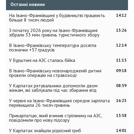
Останні новини
На Івано-Франківщині у будівництві працюють
14:12
більше 8 тисяч людей
З початку 2026 року на Івано-Франківщині
13:26
зібрали 33 млн. гривень туристичного збору
В Івано-Франківську температура досягла
12:14
позначки +37 градусів
У Бурштині на АЗС сталась бійка
11:15
В Івано-Франківську новонародженій дитині
09:18
провели операцію на стравоході
У Карпатах рятувальники допомогли двом
08:59
жінкам, які заблукали під час збирання ягід
У червні на Івано-Франківщині середня зарплата
16:23
перевищила 26 тисяч гривень
Прикарпатцю, який вчинив стрілянину на АЗС,
15:58
повідомили про нову підозру
У Карпатах знайшли рідкісний гриб
14:01