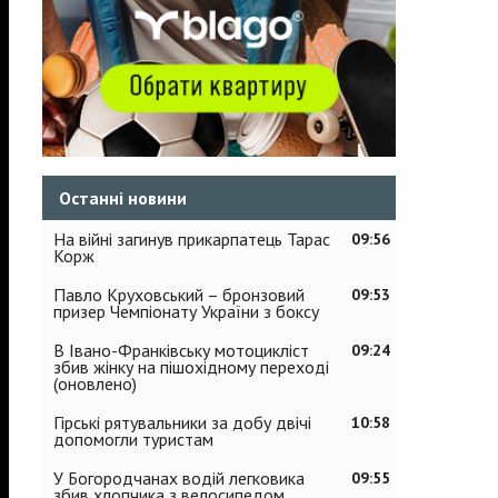
Останні новини
На війні загинув прикарпатець Тарас
09:56
Корж
Павло Круховський – бронзовий
09:53
призер Чемпіонату України з боксу
В Івано-Франківську мотоцикліст
09:24
збив жінку на пішохідному переході
(оновлено)
Гірські рятувальники за добу двічі
10:58
допомогли туристам
У Богородчанах водій легковика
09:55
збив хлопчика з велосипедом