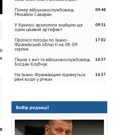
Помер військовослужбовець
09:48
Михайло Саварин
У Крилосі археологи знайшли ще
09:31
один цікавий артефакт
Прогноз погоди по Івано-
17:02
Франківській області на 08-09
серпня
о
х
Пішов з життя військовослужбовець
16:57
Богдан Клубчук
На Івано-Франківщині піднімуться
16:37
рівні води у річках
Вибір редакції
о