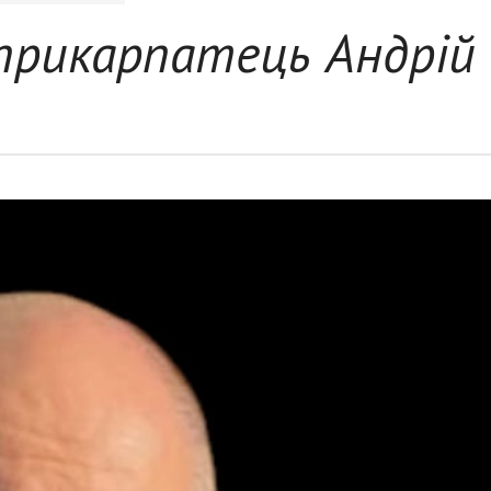
 прикарпатець Андрій