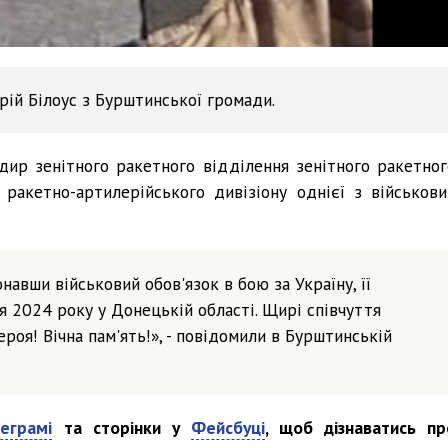
рій Білоус з Бурштинської громади.
ндир зенітного ракетного відділення зенітного ракетног
 ракетно-артилерійського дивізіону однієї з військови
навши військовий обов'язок в бою за Україну, її
я 2024 року у Донецькій області. Щирі співчуття
ероя! Вічна пам'ять!», - повідомили в Бурштинській
еграмі
та сторінки у
Фейсбуці
, щоб дізнаватись пр