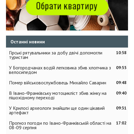
Останні новини
Гірські рятувальники за добу двічі допомогли
10:58
туристам
У Богородчанах водій легковика збив хлопчика з
09:55
велосипедом
Помер військовослужбовець Михайло Саварин
09:48
В Івано-Франківську мотоцикліст збив жінку на
09:40
пішохідному переході
У Крилосі археологи знайшли ще один цікавий
09:31
артефакт
Прогноз погоди по Івано-Франківській області на
17:02
08-09 серпня