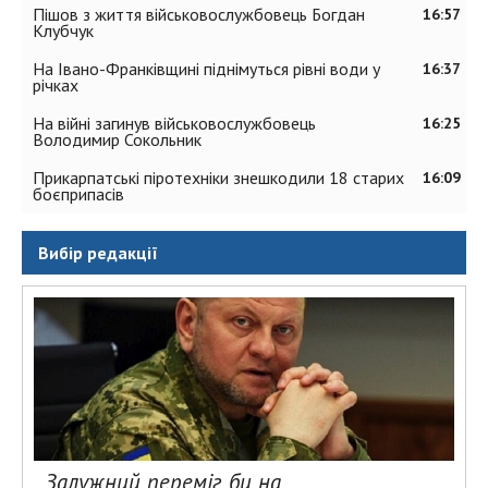
Пішов з життя військовослужбовець Богдан
16:57
Клубчук
На Івано-Франківщині піднімуться рівні води у
16:37
річках
На війні загинув військовослужбовець
16:25
Володимир Сокольник
Прикарпатські піротехніки знешкодили 18 старих
16:09
боєприпасів
Вибір редакції
Залужний переміг би на