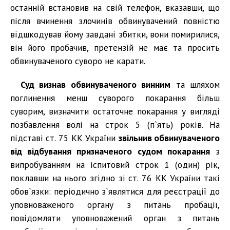
останній встановив на свій телефон, вказавши, що
після вчинення злочинів обвинувачений повністю
відшкодував йому завдані збитки, вони помирилися,
він його пробачив, претензій не має та просить
обвинуваченого суворо не карати.
Суд визнав обвинуваченого винним
та шляхом
поглинення менш суворого покарання більш
суворим, визначити остаточне покарання у вигляді
позбавлення волі на строк 5 (п`ять) років. На
підставі ст. 75 КК України
звільнив обвинуваченого
від відбування призначеного судом покарання
з
випробуванням на іспитовий строк 1 (один) рік,
поклавши на нього згідно зі ст. 76 КК України такі
обов`язки: періодично з`являтися для реєстрації до
уповноваженого органу з питань пробації,
повідомляти уповноважений орган з питань