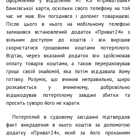
оформлення у відділенні АТ КБ «ПриватБанк»
банківської карти, оскільки свого телефону на той
час не мав. Він погодився і допоміг товаришеві.
Після цього в нього на мобільному телефоні
залишився встановлений додаток «Приват24» з
вільним доступом до коштів і він вирішив
скористатися грошовими коштами потерпілого.
Відтак, через вказаний додаток він здійснював
оплату товарів коштами, а також перераховував
гроші своїй знайомій, яка потім віддавала йому
готівку. Розуміє, що вчинив неправильно, щиро
розкаюється у вчиненому, добровільно
відшкодував потерпілому завдані збитки та
просить суворо його не карати.
Потерпілий в судовому засіданні підтвердив
факт викрадення в нього коштів за допомогою
додатку «Приват24», який за його проханням