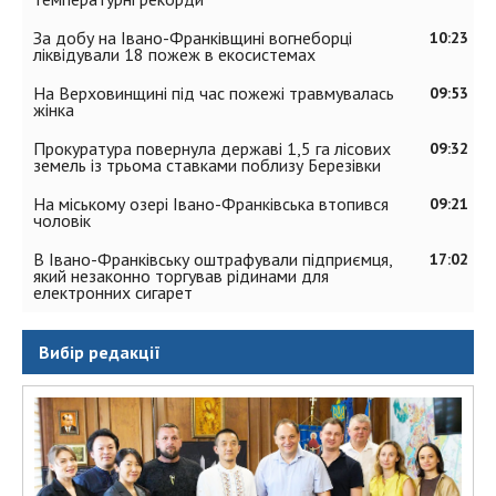
За добу на Івано-Франківщині вогнеборці
10:23
ліквідували 18 пожеж в екосистемах
На Верховинщині під час пожежі травмувалась
09:53
жінка
Прокуратура повернула державі 1,5 га лісових
09:32
земель із трьома ставками поблизу Березівки
На міському озері Івано-Франківська втопився
09:21
чоловік
В Івано-Франківську оштрафували підприємця,
17:02
який незаконно торгував рідинами для
електронних сигарет
Вибір редакції