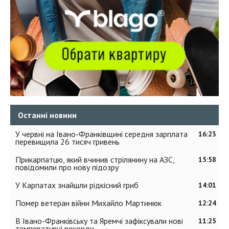
Останні новини
У червні на Івано-Франківщині середня зарплата
16:23
перевищила 26 тисяч гривень
Прикарпатцю, який вчинив стрілянину на АЗС,
15:58
повідомили про нову підозру
У Карпатах знайшли рідкісний гриб
14:01
Помер ветеран війни Михайло Мартинюк
12:24
В Івано-Франківську та Яремчі зафіксували нові
11:25
температурні рекорди