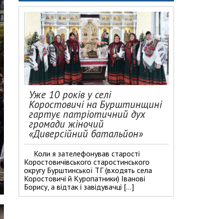
Уже 10 років у селі
Коростовичі на Бурштинщині
гартує патріотичний дух
громади жіночий
«Диверсійний батальйон»
Коли я зателефонував старості
Коростовичівського старостинського
округу Бурштинської ТГ (входять села
Коростовичі й Куропатники) Іванові
Борису, а відтак і завідувачці […]