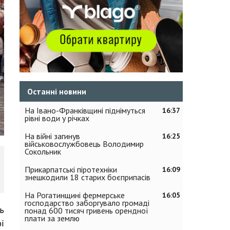
Останні новини
На Івано-Франківщині піднімуться
16:37
рівні води у річках
На війні загинув
16:25
військовослужбовець Володимир
Сокольник
Прикарпатські піротехніки
16:09
знешкодили 18 старих боєприпасів
На Рогатинщині фермерське
16:05
господарство заборгувало громаді
ь
понад 600 тисяч гривень орендної
плати за землю
ї