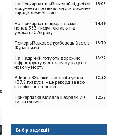
На Прикарпатті військовий підробив
15:05
документи про інвалідність дружини
заради демобілізації
На Прикарпатті аграрії засіяли
14:46
понад 353 тисячі гектарів під
урожай 2026 року
Помер військовослужбовець Василь
13:30
Жупанський
На Надрічній готують дорожню
13:27
інфраструктуру до запуску руху по
новому мосту
В Івано-Франківську зафіксували
12:50
+37,8 градусів – це рекорд за всю
історію спостережень
о
Прикарпатка віддала шахраям 70
12:32
тисяч гривень
Вибір редакції