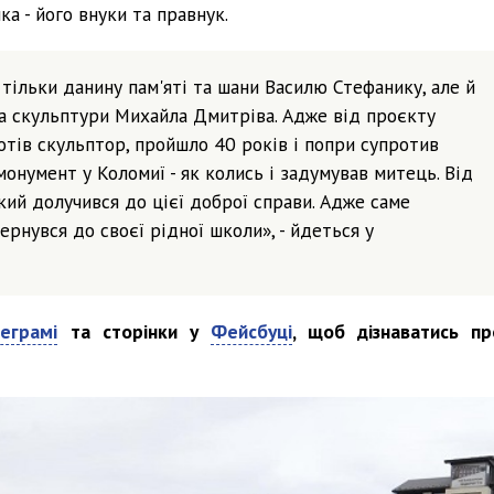
ка - його внуки та правнук.
тільки данину пам'яті та шани Василю Стефанику, але й
ра скульптури Михайла Дмитріва. Адже від проєкту
хотів скульптор, пройшло 40 років і попри супротив
монумент у Коломиї - як колись і задумував митець. Від
ий долучився до цієї доброї справи. Адже саме
рнувся до своєї рідної школи», - йдеться у
еграмі
та сторінки у
Фейсбуці
, щоб дізнаватись пр