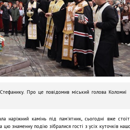
Стефанику. Про це повідомив міський голова Коломиї
ла наріжний камінь під пам'ятник, сьогодні вже стоїт
а цю знаменну подію зібралися гості з усіх куточків нашо