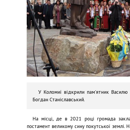
У Коломиї відкрили пам'ятник Василю 
Богдан Станіславський.
На місці, де в 2021 році громада закла
постамент великому сину покутської землі. Н