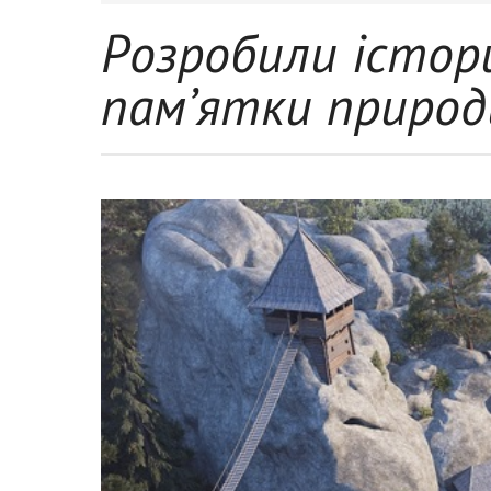
Розробили істори
пам’ятки природ