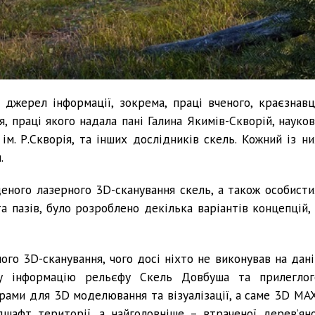
 джерел інформації, зокрема, праці вченого, краєзнавц
, праці якого надала пані Галина Якимів-Скворій, науков
ім. Р.Скворія, та інших дослідників скель. Кожний із ни
.
деного лазерного 3D-сканування скель, а також особисти
а пазів, було розроблено декілька варіантів концепцій, 
ого 3D-сканування, чого досі ніхто не виконував на дані
ну інформацію рельєфу Cкель Довбуша та прилеглог
рами для 3D моделювання та візуалізації, а саме 3D MAX
шафт території, а найголовніше – втраченої дерев’яно