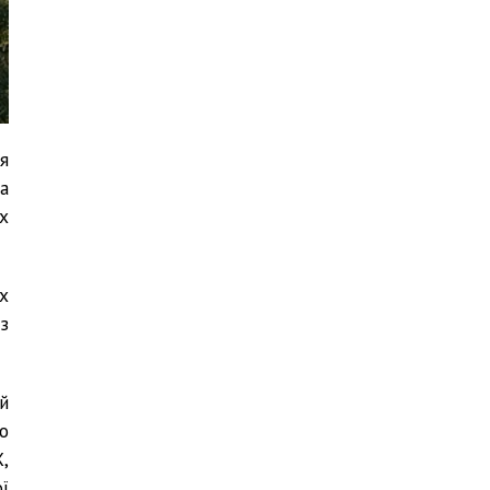
я
а
х
х
з
й
о
,
ї