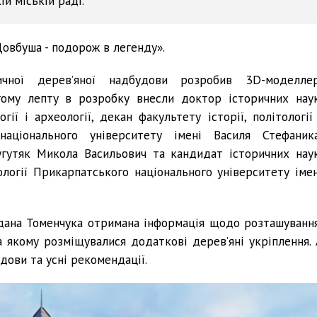
й міській раді.
Довбуша - подорож в легенду».
ичної дерев’яної надбудови розробив 3D-моделлер
агому лепту в розробку внесли доктор історичних наук
ії і археології, декан факультету історії, політології 
аціонального університету імені Василя Стефаника
угутяк Микола Васильович та кандидат історичних наук
ології Прикарпатського національного університету імен
.
дана Томенчука отримана інформація щодо розташування
на якому розміщувалися додаткові дерев’яні укріплення. 
дови та усні рекомендації.