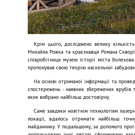
Крім цього, досліджено велику кількість
Михайла Рожка та краєзнавця Романа Скворія
співробітниця музею історії міста Болехова 
пропонував свою теорію наскельної забудови
На основі отриманої інформації та прове
спостережень - наявних збережених врубів т
яких вибрано найбільш достовірну.
Саме завдяки новітнім технологіям лазерн
локації, вдалось отримати найбільш точ
майданчику. У подальшому, за допомого прог
допрацьовано інші деталі, сформовано ланд