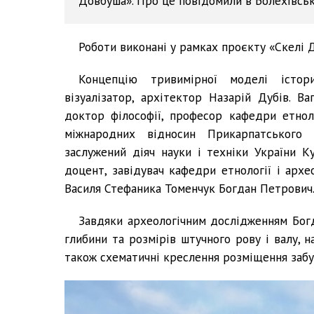
Довбуша». Про це повідомили в Болехівські
Роботи виконані у рамках проєкту «Скелі 
Концепцію тривимірної моделі істор
візуалізатор, архітектор Назарій Дубів. В
доктор філософії, професор кафедри етнолог
міжнародних відносин Прикарпатського н
заслужений діяч науки і техніки України К
доцент, завідувач кафедри етнології і архе
Василя Стефаника Томенчук Богдан Петрович
Завдяки археологічним дослідженням Бог
глибини та розмірів штучного рову і валу, 
також схематичні креслення розміщення забу