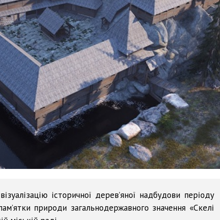
ізуалізацію історичної дерев’яної надбудови періоду
пам’ятки природи загальнодержавного значення «Скелі