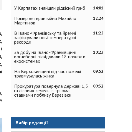
У Карпатах знайшли рідкісний гриб
14:01
Помер ветеран війни Михайло
12:24
Мартинюк
,
В Івано-Франківську та Яремчі
11:25
зафіксували нові температурні
,
рекорди
і
За добу на Івано-Франківщині
10:23
,
вогнеборці ліквідували 18 пожеж в
екосистемах
,
і
На Верховинщині під час пожежі
09:53
травмувалась жінка
Прокуратура повернула державі 1,5
09:32
га лісових земель із трьома
,
ставками поблизу Березівки
А
Вибір редакції