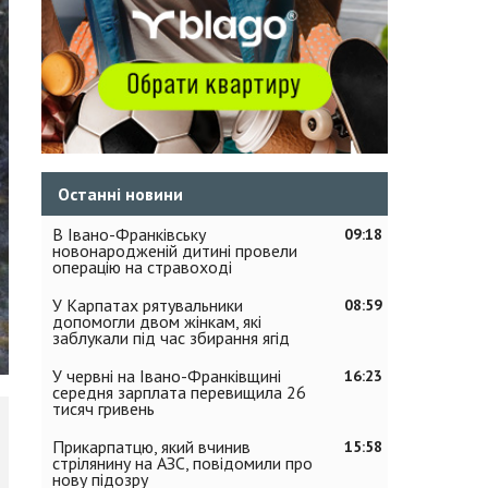
Останні новини
В Івано-Франківську
09:18
новонародженій дитині провели
операцію на стравоході
У Карпатах рятувальники
08:59
допомогли двом жінкам, які
заблукали під час збирання ягід
У червні на Івано-Франківщині
16:23
середня зарплата перевищила 26
тисяч гривень
Прикарпатцю, який вчинив
15:58
стрілянину на АЗС, повідомили про
нову підозру