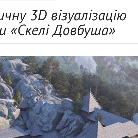
чну 3D візуалізацію
и «Скелі Довбуша»