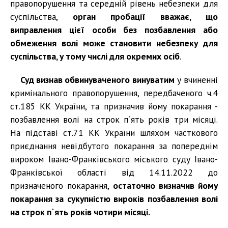
правопорушення та середній рівень небезпеки для
суспільства,
орган пробації вважає, що
виправлення цієї особи без позбавлення або
обмеження волі може становити небезпеку для
суспільства, у тому числі для окремих осіб
.
Суд визнав обвинуваченого винуватим
у вчиненні
кримінального правопорушення, передбаченого ч.4
ст.185 КК України, та призначив йому покарання -
позбавлення волі на строк п`ять років три місяці.
На підставі ст.71 КК України шляхом часткового
приєднання невідбутого покарання за попереднім
вироком Івано-Франківського міського суду Івано-
Франківської області від 14.11.2022 до
призначеного покарання,
остаточно визначив йому
покарання за сукупністю вироків позбавлення волі
на строк п`ять років чотири місяці.