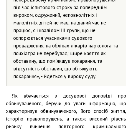
під час іспитового строку за попереднім
вироком, одружений, неповнолітніх і
малолітніх дітей не має, на даний час не
працює, є інвалідом ІІІ групи, що не
оспорюється учасниками судового
провадження, на обліках лікарів нарколога та
психіатра не перебуває; щире каяття як
обставину, що пом'якшує покарання, та
відсутність обставин, що обтяжують
покарання», - йдеться у вироку суду.
Як вбачається з досудової доповіді про
обвинуваченого, беручи до уваги інформацію, що
характеризує обвинуваченого, його спосіб життя,
історію правопорушень, а також високий рівень
ризику вчинення повторного кримінального