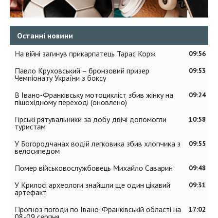
Останні новини
На війні загинув прикарпатець Тарас Корж
09:56
Павло Круховський – бронзовий призер
09:53
Чемпіонату України з боксу
В Івано-Франківську мотоцикліст збив жінку на
09:24
пішохідному переході (оновлено)
Гірські рятувальники за добу двічі допомогли
10:58
туристам
У Богородчанах водій легковика збив хлопчика з
09:55
велосипедом
Помер військовослужбовець Михайло Саварин
09:48
У Крилосі археологи знайшли ще один цікавий
09:31
артефакт
Прогноз погоди по Івано-Франківській області на
17:02
08-09 серпня