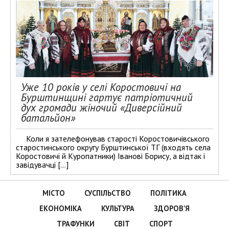
Уже 10 років у селі Коростовичі на
Бурштинщині гартує патріотичний
дух громади жіночий «Диверсійний
батальйон»
Коли я зателефонував старості Коростовичівського
старостинського округу Бурштинської ТГ (входять села
Коростовичі й Куропатники) Іванові Борису, а відтак і
завідувачці […]
МІСТО
СУСПІЛЬСТВО
ПОЛІТИКА
ЕКОНОМІКА
КУЛЬТУРА
ЗДОРОВ’Я
ТРАФУНКИ
СВІТ
СПОРТ