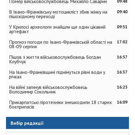
Помер військовослужбовець Михайло Саварин
09:48
В Івано-Франківську мотоцикліст збив жінку на
09:40
пішохідному переході
У Крилосі археологи знайшли ще один цікавий
09:31
артефакт
Прогноз погоди по Івано-Франківській області на
17:02
08-09 серпня
Пішов з життя військовослужбовець Богдан
16:57
Клубчук
На Івано-Франківщині піднімуться рівні води у
16:37
річках
На війні загинув військовослужбовець
16:25
Володимир Сокольник
Прикарпатські піротехніки знешкодили 18 старих
16:09
боєприпасів
Вибір редакції