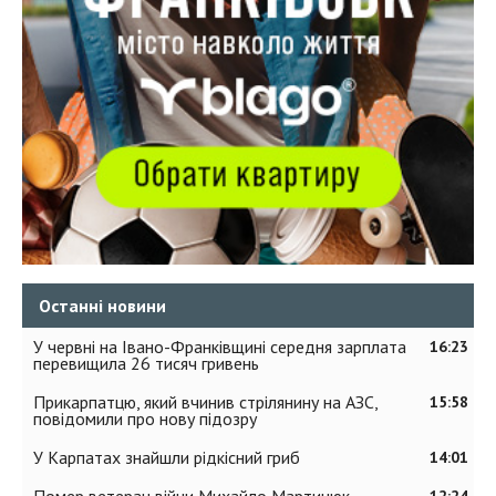
Останні новини
У червні на Івано-Франківщині середня зарплата
16:23
перевищила 26 тисяч гривень
Прикарпатцю, який вчинив стрілянину на АЗС,
15:58
повідомили про нову підозру
У Карпатах знайшли рідкісний гриб
14:01
Помер ветеран війни Михайло Мартинюк
12:24