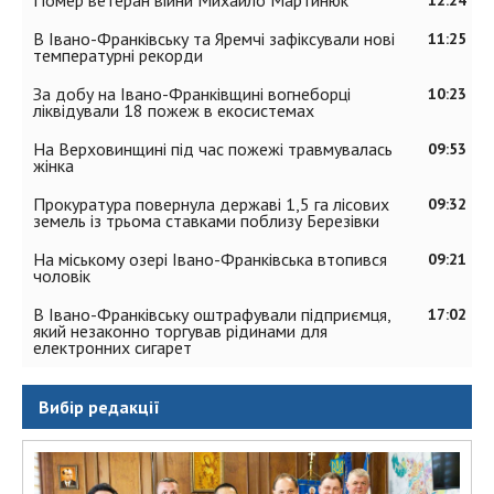
В Івано-Франківську та Яремчі зафіксували нові
11:25
температурні рекорди
За добу на Івано-Франківщині вогнеборці
10:23
ліквідували 18 пожеж в екосистемах
На Верховинщині під час пожежі травмувалась
09:53
жінка
Прокуратура повернула державі 1,5 га лісових
09:32
земель із трьома ставками поблизу Березівки
На міському озері Івано-Франківська втопився
09:21
чоловік
В Івано-Франківську оштрафували підприємця,
17:02
який незаконно торгував рідинами для
електронних сигарет
Вибір редакції