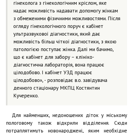
гінеколога з гінекологічним кріслом, яке
надає можливість надавати допомогу жінкам
з обмеженими фізичними можливостями. Після
огляду гінекологічного поруч є кабінет
ультразвукової діагностики, який дає
можливість більш чіткої діагностики, з якою
патологією поступає жінка. Далі ми бачимо,
що є кабінет для забору – клініко-
діагностична лабораторія, вона працює
цілодобово. І кабінет УЗД працює
цілодобово», - розповідає в.о. завідувача
денного стаціонару МКПЦ Костянтин
Кучеренко.
Для найменших, недоношених діток у міському
пологовому також відкрили відділення. Сюди
потраплятимуть новонароджені, яким необхідне