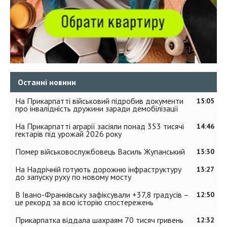
Останні новини
На Прикарпатті військовий підробив документи
15:05
про інвалідність дружини заради демобілізації
На Прикарпатті аграрії засіяли понад 353 тисячі
14:46
гектарів під урожай 2026 року
Помер військовослужбовець Василь Жупанський
13:30
На Надрічній готують дорожню інфраструктуру
13:27
до запуску руху по новому мосту
В Івано-Франківську зафіксували +37,8 градусів –
12:50
це рекорд за всю історію спостережень
Прикарпатка віддала шахраям 70 тисяч гривень
12:32