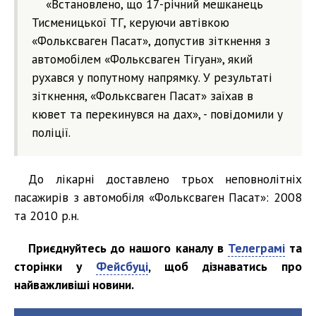
«Встановлено, що 17-річний мешканець
Тисменицької ТГ, керуючи автівкою
«Фольксваген Пасат», допустив зіткнення з
автомобілем «Фольксваген Тігуан», який
рухався у попутному напрямку. У результаті
зіткнення, «Фольксваген Пасат» заїхав в
кювет та перекинувся на дах», - повідомили у
поліції.
До лікарні доставлено трьох неповнолітніх
пасажирів з автомобіля «Фольксваген Пасат»: 2008
та 2010 р.н.
Приєднуйтесь до нашого каналу в
Телеграмі
та
сторінки у
Фейсбуці
, щоб дізнаватись про
найважливіші новини.