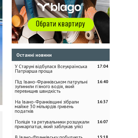
Останні новини
У Старуні відбулася Всеукраїнська
17:04
Патріарша проща
Під Івано-Франківськом патрульні
16:40
зупинили п’яного водія, який
перевищив швидкість
На Івано-Франківщині зібрали
16:37
майже 30 мільярдів гривень
податків
Поліція та рятувальники розшукали
16:07
прикарпатця, який заблукав улісі
В Івано-Франківську побудують
15:18