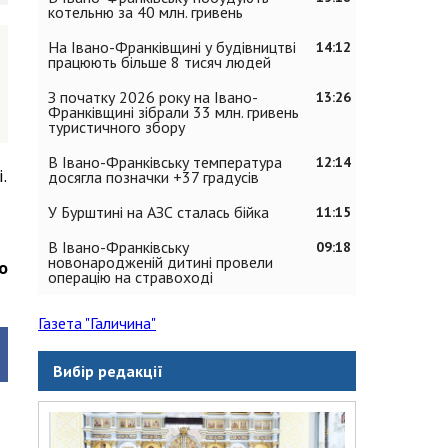
котельню за 40 млн. гривень
На Івано-Франківщині у будівництві
14:12
працюють більше 8 тисяч людей
З початку 2026 року на Івано-
13:26
Франківщині зібрали 33 млн. гривень
туристичного збору
В Івано-Франківську температура
12:14
.
досягла позначки +37 градусів
У Бурштині на АЗС сталась бійка
11:15
В Івано-Франківську
09:18
новонародженій дитині провели
о
операцію на стравоході
Газета "Галичина"
Вибір редакції