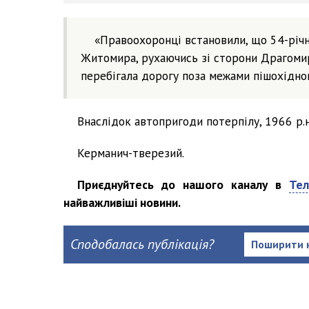
«Правоохоронці встановили, що 54-річ
Житомира, рухаючись зі сторони Драгомирч
перебігала дорогу поза межами пішохідного
Внаслідок автопригоди потерпілу, 1966 р.н.
Керманич-тверезий.
Приєднуйтесь до нашого каналу в
Тел
найважливіші новини.
Сподобалась публікація?
Поширити 