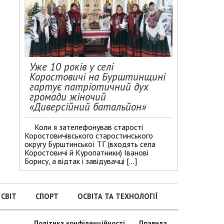
Уже 10 років у селі
Коростовичі на Бурштинщині
гартує патріотичний дух
громади жіночий
«Диверсійний батальйон»
Коли я зателефонував старості
Коростовичівського старостинського
округу Бурштинської ТГ (входять села
Коростовичі й Куропатники) Іванові
Борису, а відтак і завідувачці […]
СВІТ
СПОРТ
ОСВІТА ТА ТЕХНОЛОГІЇ
Політика конфіденційності
Правила