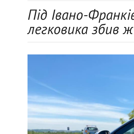
Під Івано-Франкі
легковика збив ж