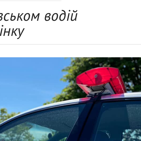
вськом водій
інку