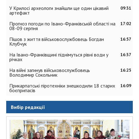
У Крилосі археологи знайшли ще один цікавий
09:31
артефакт
Прогноз погоди по Івано-Франківській області на
17:02
08-09 серпня
Пішов з життя військовослужбовець Богдан
16:57
Клубчук
На Івано-Франківщині піднімуться рівні води у
16:37
річках
На війні загинув військовослужбовець
16:25
Володимир Сокольник
Прикарпатські піротехніки знешкодили 18 старих
16:09
боєприпасів
Вибір редакції