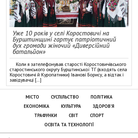
Уже 10 років у селі Коростовичі на
Бурштинщині гартує патріотичний
дух громади жіночий «Диверсійний
батальйон»
Коли я зателефонував старості Коростовичівського
старостинського округу Бурштинської ТГ (входять села
Коростовичі й Куропатники) Іванові Борису, а відтак і
завідувачці […]
МІСТО
СУСПІЛЬСТВО
ПОЛІТИКА
ЕКОНОМІКА
КУЛЬТУРА
ЗДОРОВ’Я
ТРАФУНКИ
СВІТ
СПОРТ
ОСВІТА ТА ТЕХНОЛОГІЇ