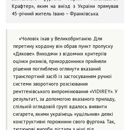
Крафтер», яким на виїзд з України прямував
45-річний житель Івано – Франківська.
«Чоловік їхав у Великобританію. Для
перетину кордону він обрав пункт пропуску
«Дякове». Виходячи з відомчих критеріїв
оцінки ризиків, прикордонники прийняли
рішення поглиблено оглянути вказаний
транспортний засіб із застосуванням ручної
системи зворотного розсіювання
рентгенівського випромінювання «VIDIREY». У
результаті, за допомогою вказаного приладу,
спільній оглядовій групі вдалось виявити
сигарети, якими українець «ущільнив» деякі
конструктивні порожнини свого фургона. Так,
тютюнові вироби дістали з ніші під