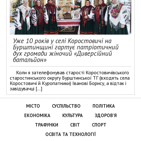
Уже 10 років у селі Коростовичі на
Бурштинщині гартує патріотичний
дух громади жіночий «Диверсійний
батальйон»
Коли я зателефонував старості Коростовичівського
старостинського округу Бурштинської ТГ (входять села
Коростовичі й Куропатники) Іванові Борису, а відтак і
завідувачці […]
МІСТО
СУСПІЛЬСТВО
ПОЛІТИКА
ЕКОНОМІКА
КУЛЬТУРА
ЗДОРОВ’Я
ТРАФУНКИ
СВІТ
СПОРТ
ОСВІТА ТА ТЕХНОЛОГІЇ