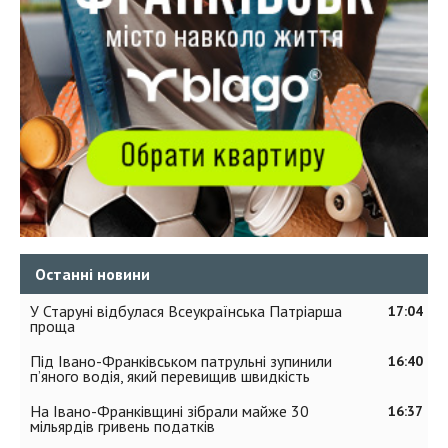
Останні новини
У Старуні відбулася Всеукраїнська Патріарша
17:04
проща
Під Івано-Франківськом патрульні зупинили
16:40
п’яного водія, який перевищив швидкість
На Івано-Франківщині зібрали майже 30
16:37
мільярдів гривень податків