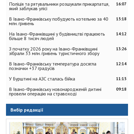
Поліція та рятувальники розшукали прикарпатця,
16:07
який заблукав улісі
В Івано-Франківську побудують котельню за 40
15:18
млн. гривень
На Івано-Франківщині у будівництві працюють
14:12
більше 8 тисяч людей
З початку 2026 року на Івано-Франківщині
13:26
зібрали 33 млн. гривень туристичного збору
В Івано-Франківську температура досягла
12:14
позначки +37 градусів
У Бурштині на АЗС сталась бійка
11:15
В Івано-Франківську новонародженій дитині
09:18
провели операцію на стравоході
Вибір редакції