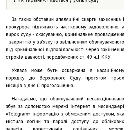
За таких обставин апеляційні скарги захисника і
прокурора підлягають частковому задоволенню, а
вирок суду - скасуванню, кримінальне провадження
- закриттю у зв’язку із звільненням обвинуваченого
від кримінальної відповідальності через закінчення
строків давності, передбачених ст. 49 ч.1 ККУ.
Ухвала може бути оскаржена в касаційному
порядку до Верховного Суду протягом трьох
місяців з дня її проголошення.
Нагадаємо, що обвинувачений несанкціоновано
збув за допомогою мережі Інтернет в месенджері
«Telegram» інформацію з обмеженим доступом, яка
містила логіни та паролі доступу до облікових
записів користувачів соціальних мереж,