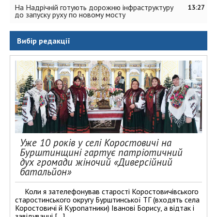
На Надрічній готують дорожню інфраструктуру
13:27
до запуску руху по новому мосту
Вибір редакції
Уже 10 років у селі Коростовичі на
Бурштинщині гартує патріотичний
дух громади жіночий «Диверсійний
батальйон»
Коли я зателефонував старості Коростовичівського
старостинського округу Бурштинської ТГ (входять села
Коростовичі й Куропатники) Іванові Борису, а відтак і
завідувачці […]