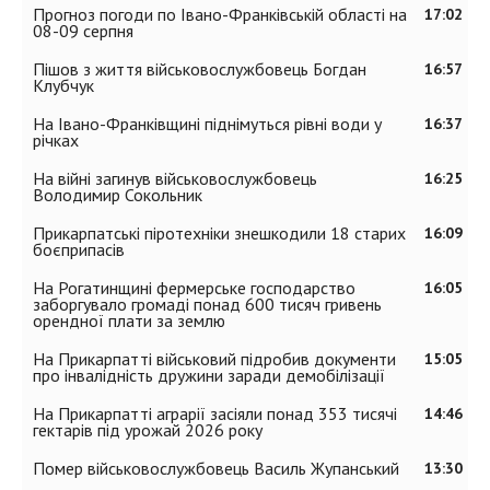
Прогноз погоди по Івано-Франківській області на
17:02
08-09 серпня
Пішов з життя військовослужбовець Богдан
16:57
Клубчук
На Івано-Франківщині піднімуться рівні води у
16:37
річках
На війні загинув військовослужбовець
16:25
Володимир Сокольник
Прикарпатські піротехніки знешкодили 18 старих
16:09
боєприпасів
На Рогатинщині фермерське господарство
16:05
заборгувало громаді понад 600 тисяч гривень
орендної плати за землю
На Прикарпатті військовий підробив документи
15:05
про інвалідність дружини заради демобілізації
На Прикарпатті аграрії засіяли понад 353 тисячі
14:46
гектарів під урожай 2026 року
Помер військовослужбовець Василь Жупанський
13:30