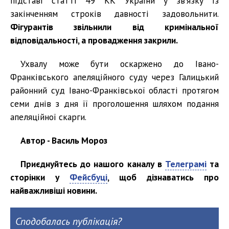
підставі статті 49 КК України у зв’язку із
закінченням строків давності задовольнити.
Фігурантів звільнили від кримінальної
відповідальності, а провадження закрили.
Ухвалу може бути оскаржено до Івано-
Франківського апеляційного суду через Галицький
районний суд Івано-Франківської області протягом
семи днів з дня її проголошення шляхом подання
апеляційної скарги.
Автор - Василь Мороз
Приєднуйтесь до нашого каналу в
Телеграмі
та
сторінки у
Фейсбуці
, щоб дізнаватись про
найважливіші новини.
Сподобалась публікація?