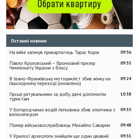
Останні новини
На війні загинув прикарпатець Тарас Корж
09:56
Павло Круховський – бронзовий призер
09:53
Чемпіонату України з боксу
В Івано-Франківську мотоцикліст збив жінку на
09:24
пішохідному переході (оновлено)
Гірські рятувальники за добу двічі допомогли
10:58
туристам
У Богородчанах водій легковика збив хлопчика з
09:55
велосипедом
Помер військовослужбовець Михайло Саварин
09:48
У Крилосі археологи знайшли ще один цікавий
09:31