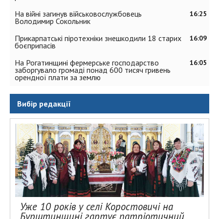
На війні загинув військовослужбовець
16:25
Володимир Сокольник
Прикарпатські піротехніки знешкодили 18 старих
16:09
боєприпасів
На Рогатинщині фермерське господарство
16:05
заборгувало громаді понад 600 тисяч гривень
орендної плати за землю
Вибір редакції
Уже 10 років у селі Коростовичі на
Бурштинщині гартує патріотичний