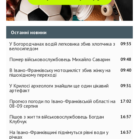
Останні новини
У Богородчанах водій легковика збив хлопчика з
09:55
велосипедом
Помер військовослужбовець Михайло Саварин
09:48
В Івано-Франківську мотоцикліст збив жінку на
09:40
пішохідному переході
У Крилосі археологи знайшли ще один цікавий
09:31
артефакт
Прогноз погоди по Івано-Франківській області на
17:02
08-09 серпня
Пішов з життя військовослужбовець Богдан
16:57
Клубчук
На Івано-Франківщині піднімуться рівні води у
16:37
річках