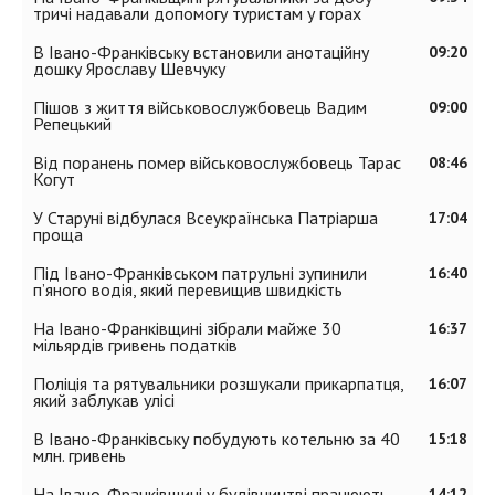
тричі надавали допомогу туристам у горах
В Івано-Франківську встановили анотаційну
09:20
дошку Ярославу Шевчуку
Пішов з життя військовослужбовець Вадим
09:00
Репецький
Від поранень помер військовослужбовець Тарас
08:46
Когут
У Старуні відбулася Всеукраїнська Патріарша
17:04
проща
Під Івано-Франківськом патрульні зупинили
16:40
п’яного водія, який перевищив швидкість
На Івано-Франківщині зібрали майже 30
16:37
мільярдів гривень податків
Поліція та рятувальники розшукали прикарпатця,
16:07
який заблукав улісі
В Івано-Франківську побудують котельню за 40
15:18
млн. гривень
На Івано-Франківщині у будівництві працюють
14:12