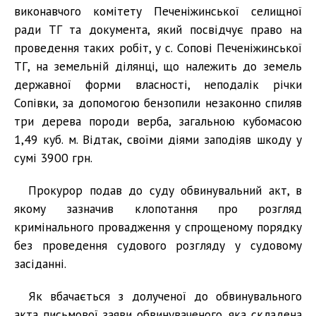
виконавчого комітету Печеніжинської селищної
ради ТГ та документа, який посвідчує право на
проведення таких робіт, у с. Сопові Печеніжинської
ТГ, на земельній ділянці, що належить до земель
державної форми власності, неподалік річки
Сопівки, за допомогою бензопили незаконно спиляв
три дерева породи верба, загальною кубомасою
1,49 куб. м. Відтак, своїми діями заподіяв шкоду у
сумі 3900 грн.
Прокурор подав до суду обвинувальний акт, в
якому зазначив клопотання про розгляд
кримінального провадження у спрощеному порядку
без проведення судового розгляду у судовому
засіданні.
Як вбачається з долученої до обвинувального
акта письмової заяви обвинуваченого, яка складена