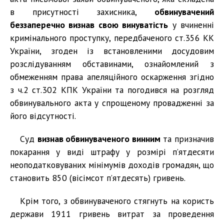
в присутності захисника,
обвинувачений
беззаперечно визнав свою винуватість
у вчиненні
кримінального проступку, передбаченого ст.356 КК
України, згоден із встановленими досудовим
розслідуванням обставинами, ознайомлений з
обмеженням права апеляційного оскарження згідно
з ч.2 ст.302 КПК України та погодився на розгляд
обвинувального акта у спрощеному провадженні за
його відсутності.
Суд
визнав обвинуваченого винним
та призначив
покарання у виді штрафу у розмірі п’ятдесяти
неоподатковуваних мінімумів доходів громадян, що
становить 850 (вісімсот п’ятдесять) гривень.
Крім того, з обвинуваченого стягнуть на користь
держави 1911 гривень витрат за проведення