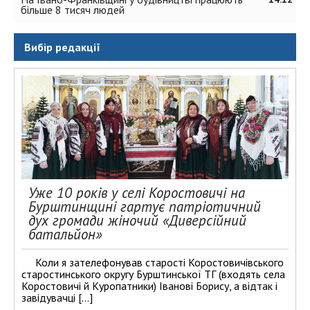
більше 8 тисяч людей
Вибір редакції
Уже 10 років у селі Коростовичі на
Бурштинщині гартує патріотичний
дух громади жіночий «Диверсійний
батальйон»
Коли я зателефонував старості Коростовичівського
старостинського округу Бурштинської ТГ (входять села
Коростовичі й Куропатники) Іванові Борису, а відтак і
завідувачці […]