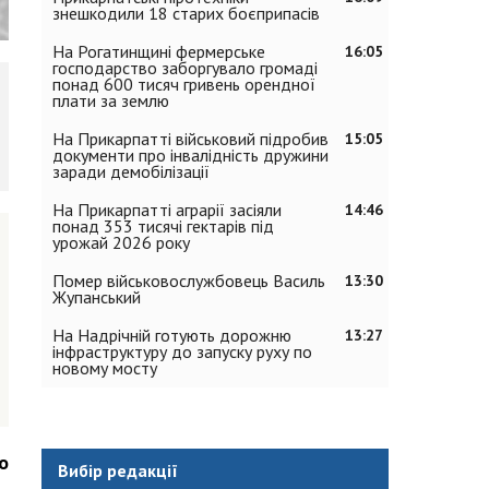
знешкодили 18 старих боєприпасів
На Рогатинщині фермерське
16:05
господарство заборгувало громаді
понад 600 тисяч гривень орендної
плати за землю
На Прикарпатті військовий підробив
15:05
документи про інвалідність дружини
заради демобілізації
На Прикарпатті аграрії засіяли
14:46
понад 353 тисячі гектарів під
урожай 2026 року
Помер військовослужбовець Василь
13:30
Жупанський
На Надрічній готують дорожню
13:27
інфраструктуру до запуску руху по
новому мосту
о
Вибір редакції