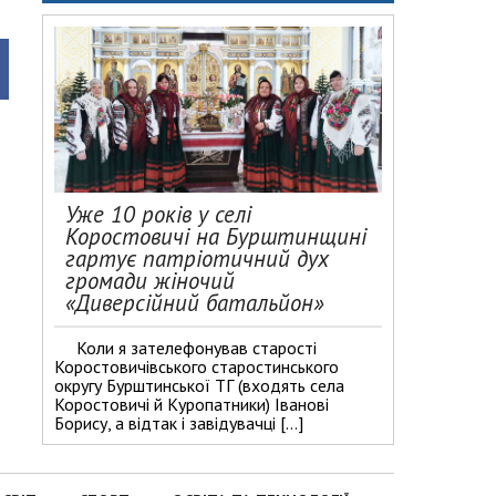
Уже 10 років у селі
Коростовичі на Бурштинщині
гартує патріотичний дух
громади жіночий
«Диверсійний батальйон»
Коли я зателефонував старості
Коростовичівського старостинського
округу Бурштинської ТГ (входять села
Коростовичі й Куропатники) Іванові
Борису, а відтак і завідувачці […]