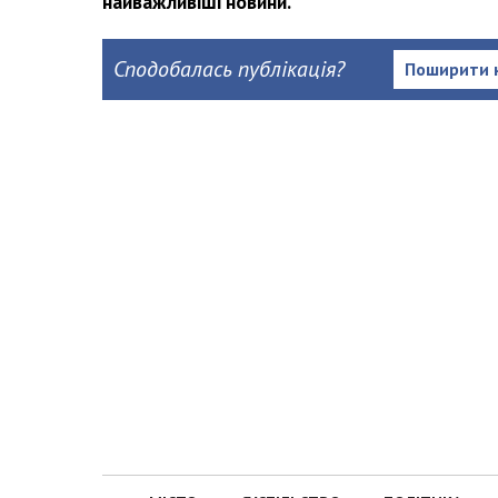
найважливіші новини.
Сподобалась публікація?
Поширити 