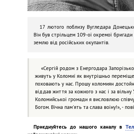
17 лютого поблизу Вугледара Донецько
Він був стрільцем 109-ої окремої бригади
землю від російських окупантів.
«Сергій родом з Енергодара Запорізької
живуть у Коломиї як внутрішньо переміщен
поховають у нас. Прошу коломиян достойно
віддав життя за кожного з нас і за вільну 
Коломийської громади я висловлюю співчутт
Богом. Вічна пам'ять та слава воїну!», - п
Приєднуйтесь до нашого каналу в
Тел