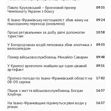
Павло Круховський – бронзовий призер
09:53
Чемпіонату України з боксу
В Івано-Франківську мотоцикліст збив жінку на
09:24
пішохідному переході (оновлено)
Гірські рятувальники за добу двічі допомогли
10:58
туристам
У Богородчанах водій легковика збив хлопчика з
09:55
велосипедом
Помер військовослужбовець Михайло Саварин
09:48
У Крилосі археологи знайшли ще один цікавий
09:31
артефакт
Прогноз погоди по Івано-Франківській області на
17:02
08-09 серпня
Пішов з життя військовослужбовець Богдан
16:57
Клубчук
На Івано-Франківщині піднімуться рівні води у
16:37
річках