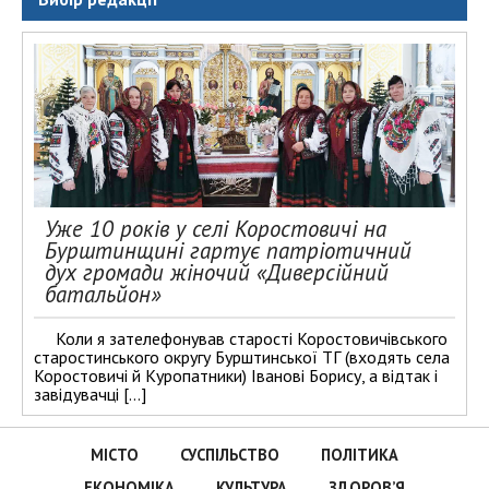
Уже 10 років у селі Коростовичі на
Бурштинщині гартує патріотичний
дух громади жіночий «Диверсійний
батальйон»
Коли я зателефонував старості Коростовичівського
старостинського округу Бурштинської ТГ (входять села
Коростовичі й Куропатники) Іванові Борису, а відтак і
завідувачці […]
МІСТО
СУСПІЛЬСТВО
ПОЛІТИКА
ЕКОНОМІКА
КУЛЬТУРА
ЗДОРОВ’Я