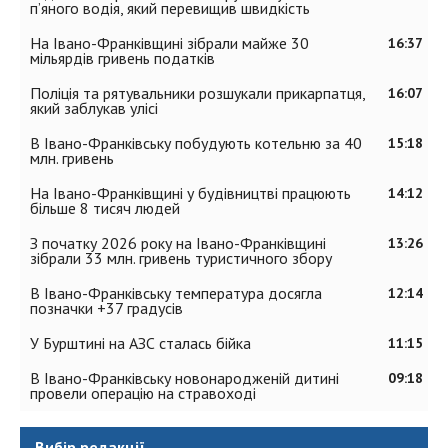
п’яного водія, який перевищив швидкість
На Івано-Франківщині зібрали майже 30
16:37
мільярдів гривень податків
Поліція та рятувальники розшукали прикарпатця,
16:07
який заблукав улісі
В Івано-Франківську побудують котельню за 40
15:18
млн. гривень
На Івано-Франківщині у будівництві працюють
14:12
більше 8 тисяч людей
З початку 2026 року на Івано-Франківщині
13:26
зібрали 33 млн. гривень туристичного збору
В Івано-Франківську температура досягла
12:14
позначки +37 градусів
У Бурштині на АЗС сталась бійка
11:15
В Івано-Франківську новонародженій дитині
09:18
провели операцію на стравоході
Вибір редакції