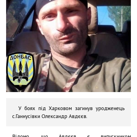
У боях під Харковом загинув уродженець
с.Ганнусівки Олександр Авдєєв.
Відомо, що Авдєєв є випускником