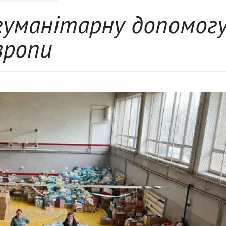
гуманітарну допомог
вропи