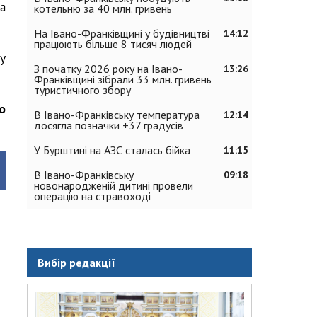
а
котельню за 40 млн. гривень
На Івано-Франківщині у будівництві
14:12
працюють більше 8 тисяч людей
у
З початку 2026 року на Івано-
13:26
Франківщині зібрали 33 млн. гривень
туристичного збору
о
В Івано-Франківську температура
12:14
досягла позначки +37 градусів
У Бурштині на АЗС сталась бійка
11:15
В Івано-Франківську
09:18
новонародженій дитині провели
операцію на стравоході
Вибір редакції