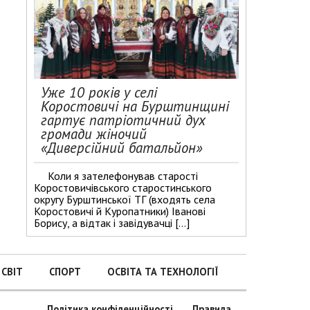
Уже 10 років у селі
Коростовичі на Бурштинщині
гартує патріотичний дух
громади жіночий
«Диверсійний батальйон»
Коли я зателефонував старості
Коростовичівського старостинського
округу Бурштинської ТГ (входять села
Коростовичі й Куропатники) Іванові
Борису, а відтак і завідувачці […]
СВІТ
СПОРТ
ОСВІТА ТА ТЕХНОЛОГІЇ
Політика конфіденційності
Правила