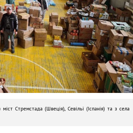
міст Стремстада (Швеція), Севільї (Іспанія) та з села