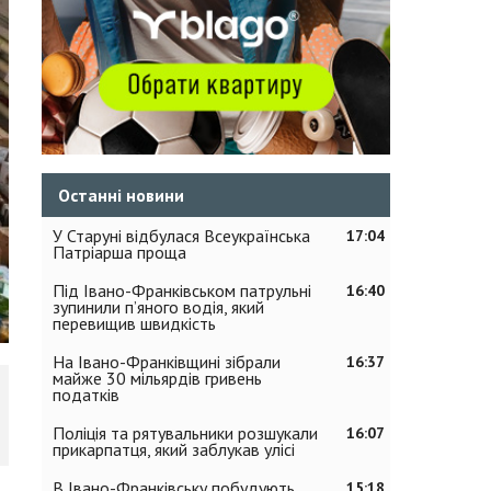
Останні новини
У Старуні відбулася Всеукраїнська
17:04
Патріарша проща
Під Івано-Франківськом патрульні
16:40
зупинили п’яного водія, який
перевищив швидкість
На Івано-Франківщині зібрали
16:37
майже 30 мільярдів гривень
податків
Поліція та рятувальники розшукали
16:07
прикарпатця, який заблукав улісі
В Івано-Франківську побудують
15:18