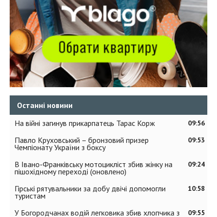
Останні новини
На війні загинув прикарпатець Тарас Корж
09:56
Павло Круховський – бронзовий призер
09:53
Чемпіонату України з боксу
В Івано-Франківську мотоцикліст збив жінку на
09:24
пішохідному переході (оновлено)
Гірські рятувальники за добу двічі допомогли
10:58
туристам
У Богородчанах водій легковика збив хлопчика з
09:55