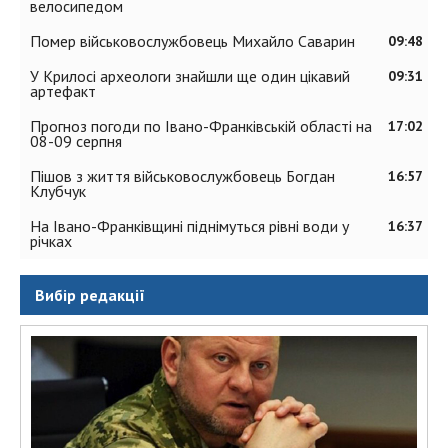
велосипедом
Помер військовослужбовець Михайло Саварин
09:48
У Крилосі археологи знайшли ще один цікавий
09:31
артефакт
Прогноз погоди по Івано-Франківській області на
17:02
08-09 серпня
Пішов з життя військовослужбовець Богдан
16:57
Клубчук
На Івано-Франківщині піднімуться рівні води у
16:37
річках
Вибір редакції