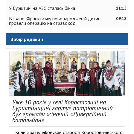
У Бурштині на АЗС сталась бійка
11:15
В Івано-Франківську новонародженій дитині
09:18
провели операцію на стравоході
Вибір редакції
Уже 10 років у селі Коростовичі на
Бурштинщині гартує патріотичний
дух громади жіночий «Диверсійний
батальйон»
Коли я зателефонував старості Коростовичівського