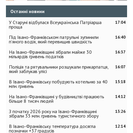
Останні новини
У Старуні відбулася Всеукраїнська Патріарша
17:04
проща
Під Івано-Франківськом патрульні зупинили
16:40
п’яного водія, який перевищив швидкість
На Івано-Франківщині зібрали майже 30
16:37
мільярдів гривень податків
Поліція та рятувальники розшукали прикарпатця,
16:07
який заблукав улісі
В Івано-Франківську побудують котельню за 40
15:18
млн. гривень
На Івано-Франківщині у будівництві працюють
14:12
більше 8 тисяч людей
З початку 2026 року на Івано-Франківщині
13:26
зібрали 33 млн. гривень туристичного збору
В Івано-Франківську температура досягла
12:14
позначки +37 градусів