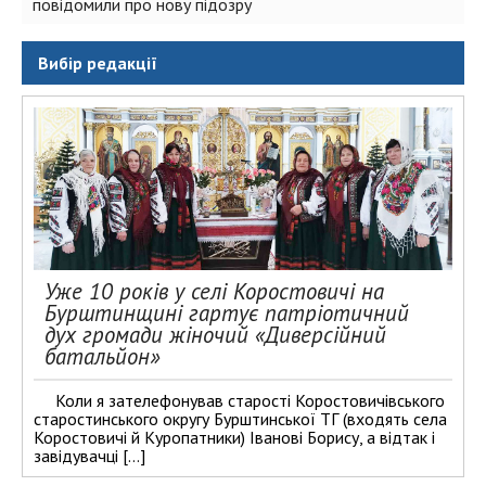
повідомили про нову підозру
Вибір редакції
Уже 10 років у селі Коростовичі на
Бурштинщині гартує патріотичний
дух громади жіночий «Диверсійний
батальйон»
Коли я зателефонував старості Коростовичівського
старостинського округу Бурштинської ТГ (входять села
Коростовичі й Куропатники) Іванові Борису, а відтак і
завідувачці […]