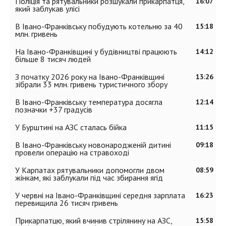
Поліція та рятувальники розшукали прикарпатця,
16:07
який заблукав улісі
В Івано-Франківську побудують котельню за 40
15:18
млн. гривень
На Івано-Франківщині у будівництві працюють
14:12
більше 8 тисяч людей
З початку 2026 року на Івано-Франківщині
13:26
зібрали 33 млн. гривень туристичного збору
В Івано-Франківську температура досягла
12:14
позначки +37 градусів
У Бурштині на АЗС сталась бійка
11:15
В Івано-Франківську новонародженій дитині
09:18
провели операцію на стравоході
У Карпатах рятувальники допомогли двом
08:59
жінкам, які заблукали під час збирання ягід
У червні на Івано-Франківщині середня зарплата
16:23
перевищила 26 тисяч гривень
Прикарпатцю, який вчинив стрілянину на АЗС,
15:58