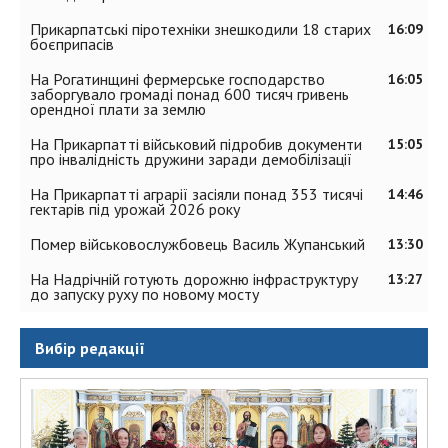
Прикарпатські піротехніки знешкодили 18 старих
16:09
боєприпасів
На Рогатинщині фермерське господарство
16:05
заборгувало громаді понад 600 тисяч гривень
орендної плати за землю
На Прикарпатті військовий підробив документи
15:05
про інвалідність дружини заради демобілізації
На Прикарпатті аграрії засіяли понад 353 тисячі
14:46
гектарів під урожай 2026 року
Помер військовослужбовець Василь Жупанський
13:30
На Надрічній готують дорожню інфраструктуру
13:27
до запуску руху по новому мосту
Вибір редакції