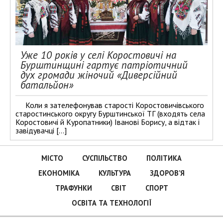
Уже 10 років у селі Коростовичі на
Бурштинщині гартує патріотичний
дух громади жіночий «Диверсійний
батальйон»
Коли я зателефонував старості Коростовичівського
старостинського округу Бурштинської ТГ (входять села
Коростовичі й Куропатники) Іванові Борису, а відтак і
завідувачці […]
МІСТО
СУСПІЛЬСТВО
ПОЛІТИКА
ЕКОНОМІКА
КУЛЬТУРА
ЗДОРОВ’Я
ТРАФУНКИ
СВІТ
СПОРТ
ОСВІТА ТА ТЕХНОЛОГІЇ