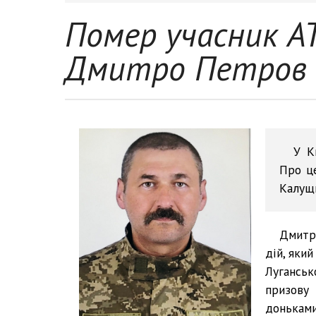
Помер учасник А
Дмитро Петров
У К
Про це
Калущ
Дмитро
дій, яки
Луганськ
призову
доньками