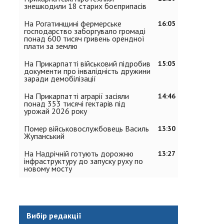
знешкодили 18 старих боєприпасів
На Рогатинщині фермерське
16:05
господарство заборгувало громаді
понад 600 тисяч гривень орендної
плати за землю
На Прикарпатті військовий підробив
15:05
документи про інвалідність дружини
заради демобілізації
На Прикарпатті аграрії засіяли
14:46
понад 353 тисячі гектарів під
урожай 2026 року
Помер військовослужбовець Василь
13:30
Жупанський
На Надрічній готують дорожню
13:27
інфраструктуру до запуску руху по
новому мосту
Вибір редакції