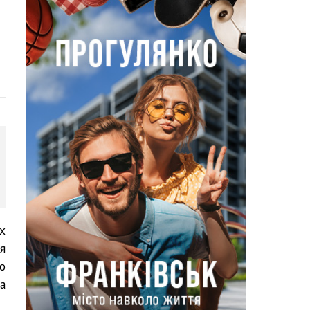
х
я
о
а