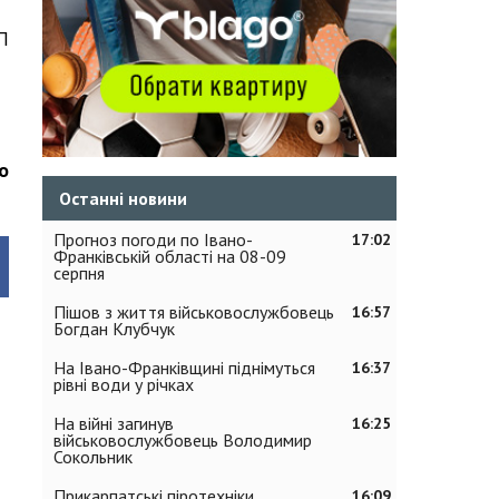
П
о
Останні новини
Прогноз погоди по Івано-
17:02
Франківській області на 08-09
серпня
Пішов з життя військовослужбовець
16:57
Богдан Клубчук
На Івано-Франківщині піднімуться
16:37
рівні води у річках
На війні загинув
16:25
військовослужбовець Володимир
Сокольник
Прикарпатські піротехніки
16:09